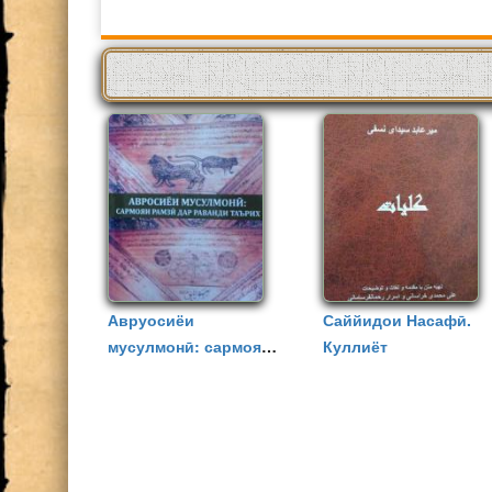
Авруосиёи
Саййидои Насафӣ.
мусулмонӣ: сармояи
Куллиёт
рамзӣ дар раванди
таърих
СТРАНИЦЫ