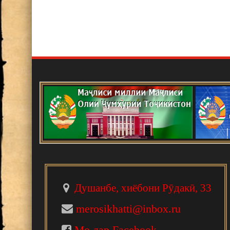
Душанбе, хиёбони Рӯдакӣ, 33
merosikhatti@inbox.ru
Мо дар Facebook