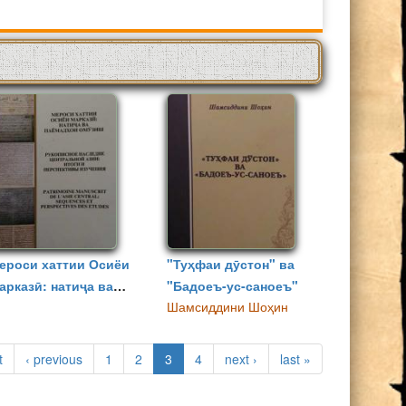
ероси хаттии Осиёи
"Туҳфаи дӯстон" ва
арказӣ: натиҷа ва
"Бадоеъ-ус-саноеъ"
Шамсиддини Шоҳин
паёмадҳои омӯзиш
t
‹ previous
1
2
3
4
next ›
last »