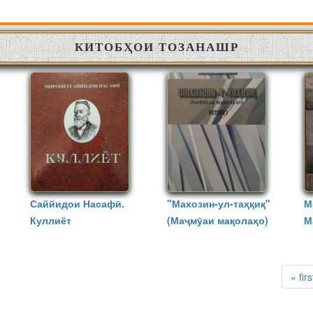
КИТОБҲОИ ТОЗАНАШР
Саййидои Насафӣ.
"Махозин-ул-таҳқиқ"
М
Куллиёт
(Маҷмӯаи мақолаҳо)
М
м
« firs