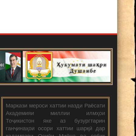
Маркази мероси хаттии назди Раёсати
Академияи миллии илмҳои
Тоҷикистон яке аз бузургтарин
ганҷинаҳои осори хаттии шарқӣ дар
қаламрави Осиёи Миёна ва собиқ