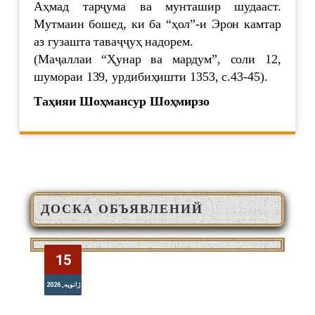
Аҳмад тарҷума ва мунташир шудааст.
Мутмаин бошед, ки ба “ҳол”-и Эрон камтар
аз гузашта таваҷҷуҳ надорем.
(Маҷаллаи “Ҳунар ва мардум”, соли 12,
шумораи 139, урдибиҳишти 1353, с.43-45).
Таҳияи Шоҳмансур Шоҳмирзо
ДОСКА ОБЪЯВЛЕНИЙ
ОЗМУНИ ҒАЙРИНАВБАТӢ
15
15
ژانویه, 2026
ژانویه, 2026