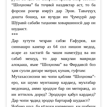
“Шоҳнома” ба тоҷикӣ наздиктар аст, то ба
форсии роиҷи имрӯз дар Эрон. Таваҷҷуҳ
дошта бошед, ки вуҷуди ин Ҷумҳурӣ дар
Шӯравӣ сабаби таҳкими ховаршиносӣ дар он
шудааст.
***
Дар хутути чеҳраи сабзи Ғафуров, ки
синнашро камтар аз 64 сол нишон медод,
асаре аз хастагӣ ба чашм намехӯрд ва ин
сабаб мешуд, то дар мақулаи мавриди
алоқааш, яъне “Шоҳнома” ва Фирдавсӣ боз
ҳам суоли дигаре матраҳ кунам, гуфтам:
Мутахассисони мо чопи қаблии “Шоҳнома”-
еро, ки шумо мунташир кардаед, муътабар
медонанд, аммо эродҳое бар он мегиранд, аз
ин иттилоъ доред? Эродҳоро қабул кардаед?
Дар чопи ҷадид эродҳо бартараф шудааст?
Ҷобаҷо шуд, ба кӯлоҳи қирмизаш, ки шабеҳи