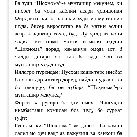
Ба зудӣ “Шоҳнома”-е мунташир мекунем, ки
нисбат ба чопи қаблии асари ҷовидонаи
Фирдавсӣ, ки ба василаи худи мо мунташир
шуда, бисёр виростатар ва ба матни аслии
асар наздиктар хоҳад буд. Ду ҷилд аз чопи
ҷадид, ки номи матни илмӣ-интиқодии
“Шоҳнома” дорад, ҳамакнун омода аст. 8
ҷилди дигари он низ ба зудӣ чоп ва
мунташир хоҳад шуд.
Иллатро пурсидам: Нусхаи қадимтаре нисбат
ба ончи дар ихтиёр доред, пайдо шудааст, ки
бо таваҷҷуҳ ба он дубора “Шоҳнома”-ро
мунташир мекунед?
Форсӣ ва русиро ба ҳам омехт. Чашмҳои
нимбастааш комилан боз шуд, бо суръат
гуфт:
Гуфтам, ки “Шоҳнома” як дарёст. Ба ҳамин
далел мо ҳеч вақт аз пажӯҳиш ва канкош ба