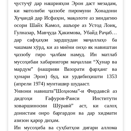
ҷустуҷӯ дар нашрияҳои Эрон даст мезадам,
ки матолиби ҷаззобе пиромуни Хонадони
Хуҷандӣ дар Исфаҳон, мақолоте аз зиндагию
осори Шайх Камол, ашъоре аз Устод Лоиқ,
Гулназар, Мавҷуда Ҳакимова, Убайд Раҷаб…
дар сафҳаҳои зардшудаи маҷаллаҳо ба
чашмам хӯрд, ки аз миёни онҳо як навиштаи
ҷаззобу гиро ҷалбам намуд. Ин матлаб
мусоҳибаи хабарнигори маҷаллаи “Ҳунар ва
мардум” (нашрияи Вазорати фарҳанг ва
ҳунари Эрон) буд, ки урдибиҳишти 1353
(апрели 1974) мунташир шудааст.
Унвони навишта”Шоҳнома”-и Фирдавсӣ аз
дидгоҳи Ғафуров-Раиси Институти
ховаршиносии Шӯравӣ” аст, ки салоҳ
донистам онро баргардон ва дар хидмати
азизон қарор диҳам.
Ин мусоҳиба ва суҳбатҳои дигари аллома