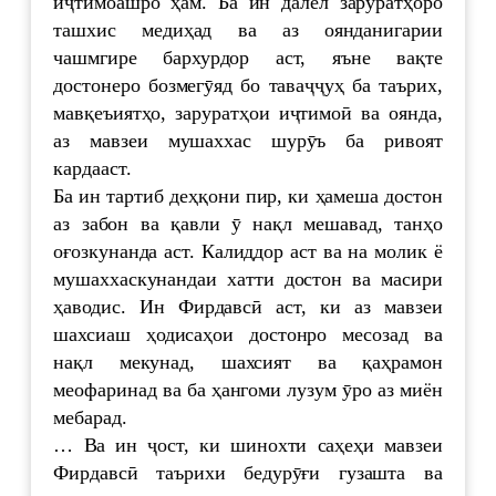
иҷтимоашро ҳам. Ба ин далел заруратҳоро
ташхис медиҳад ва аз оянданигарии
чашмгире бархурдор аст, яъне вақте
достонеро бозмегӯяд бо таваҷҷуҳ ба таърих,
мавқеъиятҳо, заруратҳои иҷтимоӣ ва оянда,
аз мавзеи мушаххас шурӯъ ба ривоят
кардааст.
Ба ин тартиб деҳқони пир, ки ҳамеша достон
аз забон ва қавли ӯ нақл мешавад, танҳо
оғозкунанда аст. Калиддор аст ва на молик ё
мушаххаскунандаи хатти достон ва масири
ҳаводис. Ин Фирдавсӣ аст, ки аз мавзеи
шахсиаш ҳодисаҳои достонро месозад ва
нақл мекунад, шахсият ва қаҳрамон
меофаринад ва ба ҳангоми лузум ӯро аз миён
мебарад.
… Ва ин ҷост, ки шинохти саҳеҳи мавзеи
Фирдавсӣ таърихи бедурӯғи гузашта ва