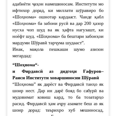
адабиёти ҷаҳон намешиносам. Институти мо
ифтихор дорад, ки миллати шӯравиро бо
«Шоҳнома» ошнотар кардааст. Чанде қабл
«Шоҳнома» ба забони русӣ ва дар 200 ҳазор
нусха чоп шуд ва як ҳафта нагузашт, ки
ноёфт шуд. «Шоҳнома» ба бештари забонҳои
мардуми Шӯравӣ тарҷума шудааст”.
Инак, мақола пешкаши шумо азизон
мегардад:
“
Шо
ҳ
нома
“-
и
Фирдавс
ӣ
аз
дидго
ҳ
и
Ғ
афуров
–
Раиси
Институти
ховаршиносии
Ш
ӯ
рав
ӣ
“Шоҳнома” як дарёст ва Фирдавсӣ танҳо як
шоир нест. Дар ин дарё бояд бо сабурӣ ва
мудовимат ковиш кард, то ба тозатарҳо
расид. Фирдавсӣ ҳам аҷру азамате беш аз як
шоир дорад: таърихро хуб мешиносад,