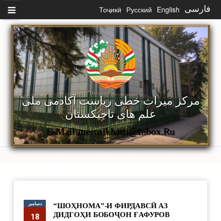
رفتن به محتوای اصلی
فارسی
English
Русский
Тоҷикӣ
مرکز میراث خطی ریاست آکادمی ملی
علم های تاجیکستان
E-Mail:merosikhatti@inbox.ru
دسامبر
“ШОҲНОМА”-И ФИРДАВСӢ АЗ
ДИДГОҲИ БОБОҶОН ҒАФУРОВ
18