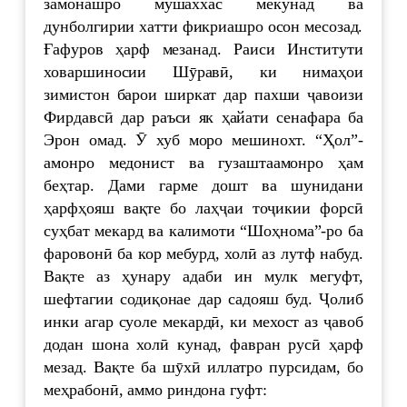
замонашро мушаххас мекунад ва
дунболгирии хатти фикриашро осон месозад.
Ғафуров ҳарф мезанад. Раиси Институти
ховаршиносии Шӯравӣ, ки нимаҳои
зимистон барои ширкат дар пахши ҷавоизи
Фирдавсӣ дар раъси як ҳайати сенафара ба
Эрон омад. Ӯ хуб моро мешинохт. “Ҳол”-
амонро медонист ва гузаштаамонро ҳам
беҳтар. Дами гарме дошт ва шунидани
ҳарфҳояш вақте бо лаҳҷаи тоҷикии форсӣ
суҳбат мекард ва калимоти “Шоҳнома”-ро ба
фаровонӣ ба кор мебурд, холӣ аз лутф набуд.
Вақте аз ҳунару адаби ин мулк мегуфт,
шефтагии содиқонае дар садояш буд. Ҷолиб
инки агар суоле мекардӣ, ки мехост аз ҷавоб
додан шона холӣ кунад, фавран русӣ ҳарф
мезад. Вақте ба шӯхӣ иллатро пурсидам, бо
меҳрабонӣ, аммо риндона гуфт: