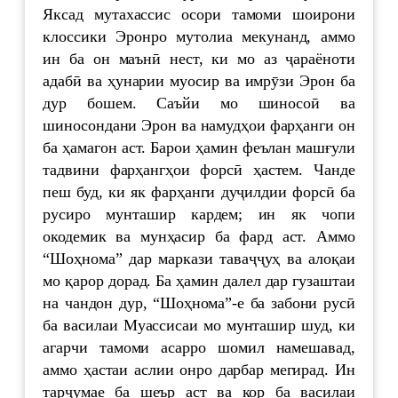
Яксад мутахассис осори тамоми шоирони
клоссики Эронро мутолиа мекунанд, аммо
ин ба он маънӣ нест, ки мо аз ҷараёноти
адабӣ ва ҳунарии муосир ва имрӯзи Эрон ба
дур бошем. Саъйи мо шиносоӣ ва
шиносондани Эрон ва намудҳои фарҳанги он
ба ҳамагон аст. Барои ҳамин феълан машғули
тадвини фарҳангҳои форсӣ ҳастем. Чанде
пеш буд, ки як фарҳанги дуҷилдии форсӣ ба
русиро мунташир кардем; ин як чопи
окодемик ва мунҳасир ба фард аст. Аммо
“Шоҳнома” дар маркази таваҷҷуҳ ва алоқаи
мо қарор дорад. Ба ҳамин далел дар гузаштаи
на чандон дур, “Шоҳнома”-е ба забони русӣ
ба василаи Муассисаи мо мунташир шуд, ки
агарчи тамоми асарро шомил намешавад,
аммо ҳастаи аслии онро дарбар мегирад. Ин
тарҷумае ба шеър аст ва кор ба василаи