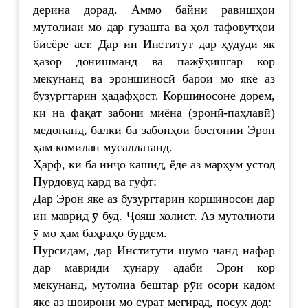
дерина дорад. Аммо байни равишҳои
мутолиаи мо дар гузашта ва ҳол тафовутҳои
бисёре аст. Дар ин Институт дар ҳудуди як
ҳазор донишманд ва пажӯҳишгар кор
мекунанд ва эроншиносӣ барои мо яке аз
бузургтарин ҳадафҳост. Коршиносоне дорем,
ки на фақат забони миёна (эронӣ-паҳлавӣ)
медонанд, балки ба забонҳои бостонии Эрон
ҳам комилан мусаллатанд.
Ҳарф, ки ба инҷо кашид, ёде аз марҳум устод
Пурдовуд кард ва гуфт:
Дар Эрон яке аз бузургтарин коршиносон дар
ин маврид ӯ буд. Ҷояш холист. Аз мутолиоти
ӯ мо ҳам баҳраҳо бурдем.
Пурсидам, дар Институти шумо чанд нафар
дар мавриди ҳунару адаби Эрон кор
мекунанд, мутолиа бештар рӯи осори кадом
яке аз шоирони мо сурат мегирад, посух дод: