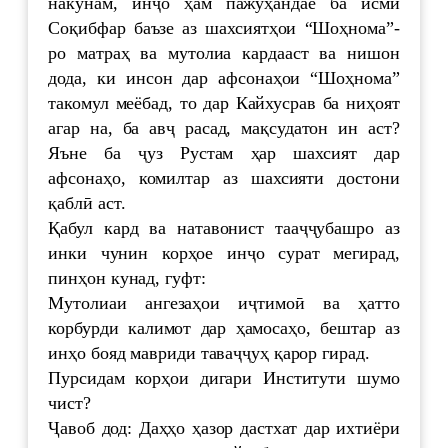
накунам, инҷо ҳам пажӯҳандае ба исми
Соқибфар баъзе аз шахсиятҳои “Шоҳнома”-
ро матраҳ ва мутолиа кардааст ва нишон
дода, ки инсон дар афсонаҳои “Шоҳнома”
такомул меёбад, то дар Кайхусрав ба ниҳоят
агар на, ба авҷ расад, мақсудатон ин аст?
Яъне ба ҷуз Рустам ҳар шахсият дар
афсонаҳо, комилтар аз шахсияти достони
қаблӣ аст.
Қабул кард ва натавонист тааҷҷубашро аз
инки чунин корҳое инҷо сурат мегирад,
пинҳон кунад, гуфт:
Мутолиаи ангезаҳои иҷтимоӣ ва ҳатто
корбурди калимот дар ҳамосаҳо, бештар аз
инҳо бояд мавриди таваҷҷуҳ қарор гирад.
Пурсидам корҳои дигари Институти шумо
чист?
Ҷавоб дод: Даҳҳо ҳазор дастхат дар ихтиёри