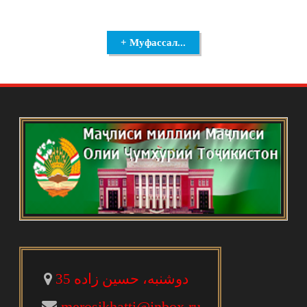
+ Муфассал...
دوشنبه، حسین زاده 35
merosikhatti@inbox.ru