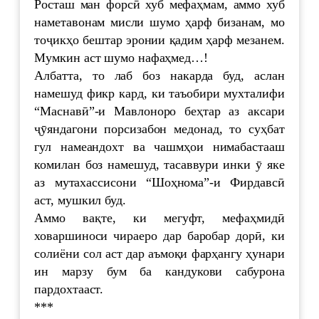
Росташ ман форсӣ хуб мефаҳмам, аммо хуб
наметавонам мисли шумо ҳарф бизанам, мо
тоҷикҳо бештар эронии қадим ҳарф мезанем.
Мумкин аст шумо нафаҳмед…!
Албатта, то лаб боз накарда буд, аслан
намешуд фикр кард, ки таъобири мухталифи
“Маснавӣ”-и Мавлоноро беҳтар аз аксари
ҷӯяндагони порсизабон медонад, то суҳбат
гул намеандохт ва чашмҳои нимабастааш
комилан боз намешуд, тасаввури инки ӯ яке
аз мутахассисони “Шоҳнома”-и Фирдавсӣ
аст, мушкил буд.
Аммо вақте, ки мегуфт, мефаҳмидӣ
ховаршиноси чираеро дар баробар дорӣ, ки
солиёни сол аст дар аъмоқи фарҳангу ҳунари
ин марзу бум ба кандукови сабурона
пардохтааст.
***