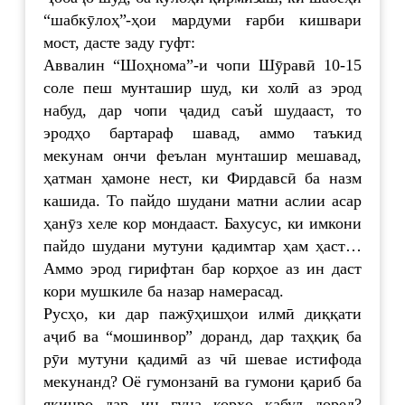
“шабкӯлоҳ”-ҳои мардуми ғарби кишвари
мост, дасте заду гуфт:
Аввалин “Шоҳнома”-и чопи Шӯравӣ 10-15
соле пеш мунташир шуд, ки холӣ аз эрод
набуд, дар чопи ҷадид саъй шудааст, то
эродҳо бартараф шавад, аммо таъкид
мекунам ончи феълан мунташир мешавад,
ҳатман ҳамоне нест, ки Фирдавсӣ ба назм
кашида. То пайдо шудани матни аслии асар
ҳанӯз хеле кор мондааст. Бахусус, ки имкони
пайдо шудани мутуни қадимтар ҳам ҳаст…
Аммо эрод гирифтан бар корҳое аз ин даст
кори мушкиле ба назар намерасад.
Русҳо, ки дар пажӯҳишҳои илмӣ диққати
аҷиб ва “мошинвор” доранд, дар таҳқиқ ба
рӯи мутуни қадимӣ аз чӣ шевае истифода
мекунанд? Оё гумонзанӣ ва гумони қариб ба
яқинро дар ин гуна корҳо қабул доред?