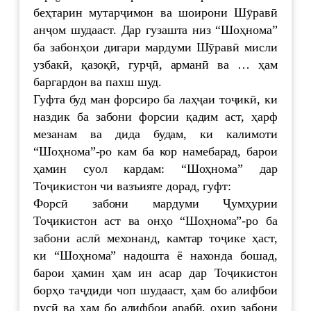
беҳтарин мутарҷимон ва шоирони Шӯравӣ
анҷом шудааст. Дар гузашта низ “Шоҳнома”
ба забонҳои дигари мардуми Шӯравӣ мисли
узбакӣ, қазоқӣ, гурҷӣ, арманӣ ва … ҳам
баргардон ва пахш шуд.
Гуфта буд ман форсиро ба лаҳҷаи тоҷикӣ, ки
наздик ба забони форсии қадим аст, ҳарф
мезанам ва дида будам, ки калимоти
“Шоҳнома”-ро кам ба кор намебарад, барои
ҳамин суол кардам: “Шоҳнома” дар
Тоҷикистон чи вазъияте дорад, гуфт:
Форсӣ забони мардуми Ҷумҳурии
Тоҷикистон аст ва онҳо “Шоҳнома”-ро ба
забони аслӣ мехонанд, камтар тоҷике ҳаст,
ки “Шоҳнома” надошта ё нахонда бошад,
барои ҳамин ҳам ин асар дар Тоҷикистон
борҳо таҷдиди чоп шудааст, ҳам бо алифбои
русӣ ва ҳам бо алифбои арабӣ, охир забони