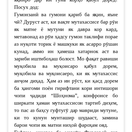
Посух дод:
Гумонзанӣ ва гумони қариб ба яқин, яъне
чӣ? Дуруст аст, ки вақте мутахассисе бар рӯи
як матне ё мутуни як давра кор кард,
метавонад аз рӯи ҳадсу гумон таклифи порае
аз нуқоти торик ё машкуки як асарро рӯшан
кунад, аммо ин ҳамеша хатарнок аст ва
зариби иштибоҳаш болост. Мо фақат равиши
муқобила ва муқоисаро қабул дорем,
муқобила ва муқоисаеро, ки як мутахассис
анҷом диҳад. Ҳам аз ин рӯст, ки қасд дорем
ба ҳангоми поён гирифтани кори интишори
чопи ҷадиди “Шоҳнома”, конфронсе бо
ширкати ҳамаи мутахассисон тартиб диҳем,
то пас аз баҳсу гуфтугӯ дар мавриди мутуне,
ки то кунун мунташир шудааст, замина
барои чопи як матни ниҳоӣ фароҳам ояд.