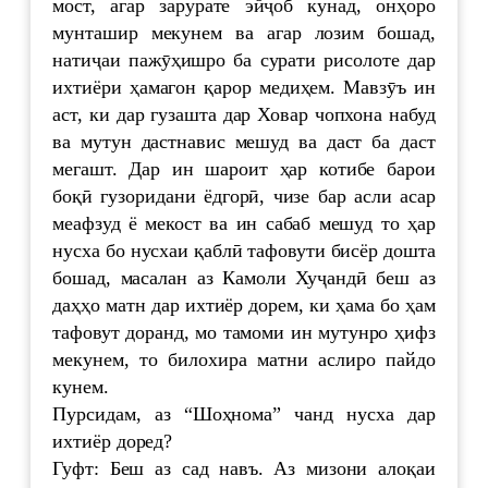
мост, агар зарурате эйҷоб кунад, онҳоро
мунташир мекунем ва агар лозим бошад,
натиҷаи пажӯҳишро ба сурати рисолоте дар
ихтиёри ҳамагон қарор медиҳем. Мавзӯъ ин
аст, ки дар гузашта дар Ховар чопхона набуд
ва мутун дастнавис мешуд ва даст ба даст
мегашт. Дар ин шароит ҳар котибе барои
боқӣ гузоридани ёдгорӣ, чизе бар асли асар
меафзуд ё мекост ва ин сабаб мешуд то ҳар
нусха бо нусхаи қаблӣ тафовути бисёр дошта
бошад, масалан аз Камоли Хуҷандӣ беш аз
даҳҳо матн дар ихтиёр дорем, ки ҳама бо ҳам
тафовут доранд, мо тамоми ин мутунро ҳифз
мекунем, то билохира матни аслиро пайдо
кунем.
Пурсидам, аз “Шоҳнома” чанд нусха дар
ихтиёр доред?
Гуфт: Беш аз сад навъ. Аз мизони алоқаи