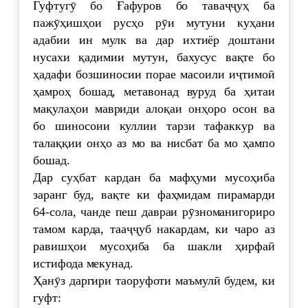
Гуфтугӯ бо Ғафуров бо таваҷҷуҳ ба
пажӯҳишҳои русҳо рӯи мутуни куҳани
адабии ин мулк ва дар ихтиёр доштани
нусахи қадимии мутун, бахусус вақте бо
ҳадафи бозшиносии порае масоили иҷтимоӣ
ҳамроҳ бошад, метавонад вуруд ба ҳитаи
мақулаҳои мавриди алоқаи онҳоро осон ва
бо шиносоии куллии тарзи тафаккур ва
талаққии онҳо аз мо ва нисбат ба мо ҳампо
бошад.
Дар суҳбат кардан ба мафҳуми мусоҳиба
заранг буд, вақте ки фаҳмидам пирамарди
64-сола, чанде пеш давраи рӯзноманигориро
тамом карда, тааҷҷуб накардам, ки чаро аз
равишҳои мусоҳиба ба шакли ҳирфаӣ
истифода мекунад.
Ҳанӯз даргири таоруфоти маъмулӣ будем, ки
гуфт: