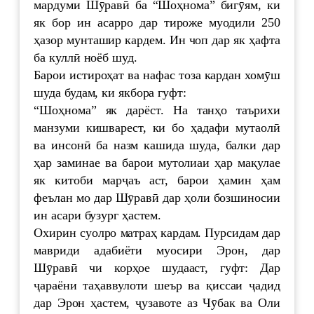
мардуми Шӯравӣ ба “Шоҳнома” бигӯям, ки
як бор ин асарро дар тироже муодили 250
ҳазор мунташир кардем. Ин чоп дар як ҳафта
ба куллӣ ноёб шуд.
Барои истироҳат ва нафас тоза кардан хомӯш
шуда будам, ки якбора гуфт:
“Шоҳнома” як дарёст. На танҳо таърихи
манзуми кишварест, ки бо ҳадафи мутаолӣ
ва инсонӣ ба назм кашида шуда, балки дар
ҳар заминае ва барои мутолиаи ҳар мақулае
як китоби марҷаъ аст, барои ҳамин ҳам
феълан мо дар Шӯравӣ дар ҳоли бозшиносии
ин асари бузург ҳастем.
Охирин суолро матраҳ кардам. Пурсидам дар
мавриди адабиёти муосири Эрон, дар
Шӯравӣ чи корҳое шудааст, гуфт: Дар
ҷараёни таҳаввулоти шеър ва қиссаи ҷадид
дар Эрон ҳастем, ҷузавоте аз Чӯбак ва Оли