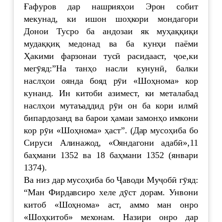
Ғафуров дар нашрияҳои Эрон собит
мекунад, ки ишон шоҳкори мондагори
Донои Тусро ба андозаи як муҳаққиқи
мудаққиқ медонад ва ба кунҳи паёми
Ҳакими фарзонаи тусӣ расидааст, ҷое,ки
мегӯяд:”На танҳо насли кунунӣ, балки
наслҳои оянда бояд рӯи «Шоҳнома» кор
кунанд. Ин китоби азимест, ки металабад
наслҳои мутаъаддид рӯи он ба кори илмӣ
бипардозанд ва барои ҳамаи замонҳо имкони
кор рӯи «Шоҳнома» ҳаст”. (Дар мусоҳиба бо
Сируси Алинажод, «Ояндагони адабӣ»,11
баҳмани 1352 ва 18 баҳмани 1352 (январи
1374).
Ва низ дар мусоҳиба бо Ҷаводи Муҷобӣ гӯяд:
“Ман Фирдавсиро хеле дӯст дорам. Унвони
китоб «Шоҳнома» аст, аммо ман онро
«Шоҳкитоб» мехонам. Назири онро дар