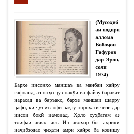
supervisor
4516
(Мусоҳиб
аи нодири
аллома
Бобоҷон
Ғафуров
дар Эрон,
соли
1974)
Бархе инсонҳо маншаъ ва манбаи хайру
сафоанд, аз онҳо ҷуз накӯӣ ва файзу баракат
нарасад ва баръакс, бархе маншаи шарру
ҷафо, ки ҷуз итлофи вақту нороҳатӣ чизе дар
инсон боқӣ намонад. Ҳоло суҳбатам аз
тоифаи аввал аст. Ин авохир бо таҳрики
наҷибзодае ҷиҳати амри хайре ба ковишу