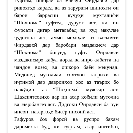
Гуфтам, ишорае ба мавзӯи Фирдавсӣ дар
ривоятҳо кардед ва аз зарурати шинохти он
барои баррасии вуҷӯҳи мухталифи
“Шоҳнома” гуфтед, дуруст аст, ки ин
фурсати дигар металабад ва худ мақулае
ҷудогона аст, аммо мехоҳам аз вазъияти
Фирдавсӣ дар баробари маздакисм дар
“Шоҳнома” бигӯед, гуфт: Фирдавсӣ
маздакисмро қабул дорад ва инро албатта на
чандон возеҳ ва ошкоро баён мекунад.
Медонед мутолиаи сохтҳои таърихӣ ва
иҷтимоӣ дар давронҳои хос аз таърих бо
пажӯҳиш аз “Шоҳнома” муяссар аст.
Шахсиятсозиҳо дар ин асар қобили мутолиа
ва эъҷобангез аст. Дидгоҳи Фирдавсӣ ба рӯи
инсон, назаргоҳе бисёр инсонӣ аст.
Ғафуров боз форсӣ ва русиро баҳам
даромехта буд, ки гуфтам, агар иштибоҳ