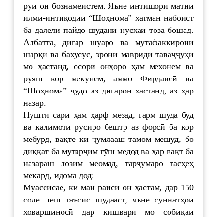
рӯи он бознамеистем. Яъне интишори матни
илмӣ-интиқодии “Шоҳнома” ҳатман набоист
ба далели пайдо шудани нусхаи тоза бошад.
Албатта, дигар шуаро ва мутафаккирони
шарқӣ ва бахусус, эронӣ мавриди таваҷҷуҳи
мо ҳастанд, осори онҳоро ҳам мехонем ва
рӯяш кор мекунем, аммо Фирдавсӣ ва
“Шоҳнома” ҷудо аз дигарон ҳастанд, аз ҳар
назар.
Пушти сари ҳам ҳарф мезад, гарм шуда буд
ва калимоти русиро бештр аз форсӣ ба кор
мебурд, вақте ки ҷумлааш тамом мешуд, бо
диққат ба мутарҷим гӯш медод ва ҳар вақт ба
назараш лозим меомад, тарҷумаро тасҳеҳ
мекард, идома дод:
Муассисае, ки ман раиси он ҳастам, дар 150
соле пеш таъсис шудааст, яъне суннатҳои
ховаршиносӣ дар кишвари мо собиқаи