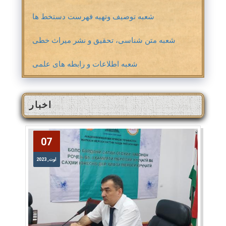
شعبه توصیف وتهیه فهرست دستخط ها
شعبه متن شناسی، تحقیق و نشر میراث خطی
شعبه اطلاعات و رابطه های علمی
اخبار
07
07
اوت, 2023
اوت, 2023