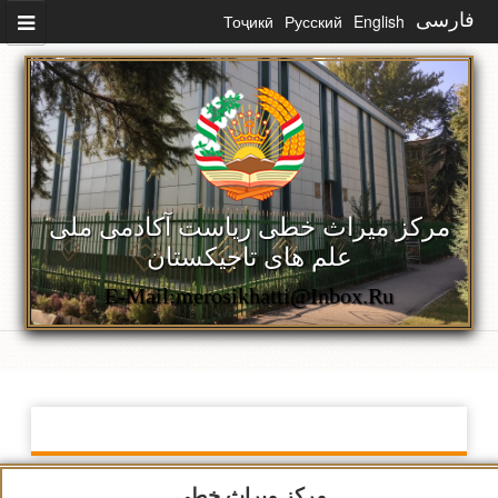
رفتن به محتوای اصلی
فارسی
English
Русский
Тоҷикӣ
مرکز میراث خطی ریاست آکادمی ملی
علم های تاجیکستان
E-Mail:merosikhatti@inbox.ru
مرکز میراث خطی