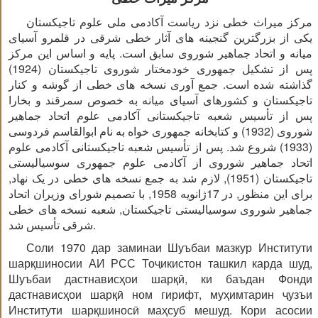
مرکز میراث خطی نزد ریاست آکادمی ملی علوم تاجیکستان
یکی از بزرگترین گنجینه های آثار خطی شرقی در قلمرو آسیای
میانه و اتحاد جماهیر شوروی سابق است. پایه و اساس این مرکز
پس از تشکیل جمهوری خودمختار شوروی تاجیکستان (1924)
گذاشته شده است. جمع آوری نسخه های خطی از گوشه و کنار
تاجیکستان و کشورهای آسیای میانه به خصوص سمرقند و بخارا
پس از تأسیس شعبه تاجیکستانی آکادمی علوم اتحاد جماهیر
شوروی (1932) و کتابخانه جمهوری خواه به نام ابوالقاسم فردوسی
(1933) شروع شد. پس از تأسیس شعبه تاجیکستانی آکادمی علوم
اتحاد جماهیر شوروی از آکادمی علوم جمهوری سوسیالیستی
تاجیکستان (1951), لازم شد به جمع نسخه های خطی در یک نهاد,
برای این منظور, در 17ژانویه 1958, با تصمیم شورای وزیران اتحاد
جماهیر شوروی سوسیالیستی تاجیکستان, شعبه نسخه های خطی
شرقی تأسیس شد.
Соли 1970 дар заминаи Шуъбаи мазкур Институти
шарқшиносии АИ РСС Тоҷикистон ташкил карда шуд,
Шуъбаи дастнависҳои шарқӣ, ки баъдан Фонди
дастнависҳои шарқӣ ном гирифт, муҳимтарин ҷузъи
Институти шарқшиносӣ маҳсуб мешуд. Кори асосии