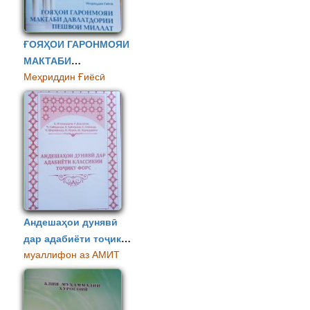
ҒОЯҲОИ ГАРОНМОЯИ
МАКТАБИ
Меҳриддин Ғиёсӣ
ДАВЛАТДОРИИ
ПЕШВОИ МИЛЛАТ
Андешаҳои дунявӣ
дар адабиёти тоҷику
муаллифон аз АМИТ
форс