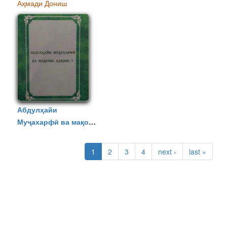
Аҳмади Дониш
Абдулҳайи
Муҷахарфӣ ва мақоми
адабии ӯ
صفحه‌ها
1
2
3
4
next ›
last »