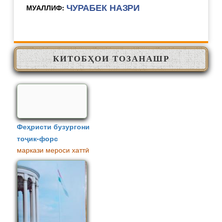
ЧУРАБЕК НАЗРИ
МУАЛЛИФ:
КИТОБҲОИ ТОЗАНАШР
Феҳристи бузургони
тоҷик-форс
маркази мероси хаттӣ