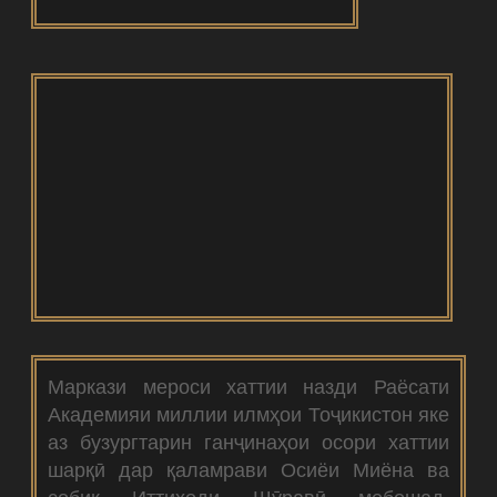
Маркази мероси хаттии назди Раёсати
Академияи миллии илмҳои Тоҷикистон яке
аз бузургтарин ганҷинаҳои осори хаттии
шарқӣ дар қаламрави Осиёи Миёна ва
собиқ Иттиҳоди Шӯравӣ мебошад.