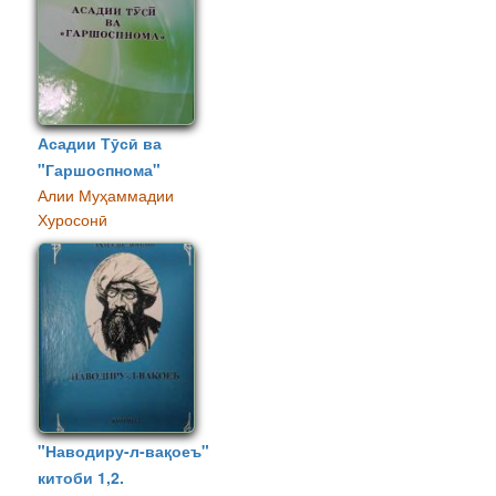
Асадии Тӯсӣ ва
"Гаршоспнома"
Алии Муҳаммадии
Хуросонӣ
"Наводиру-л-вақоеъ"
китоби 1,2.