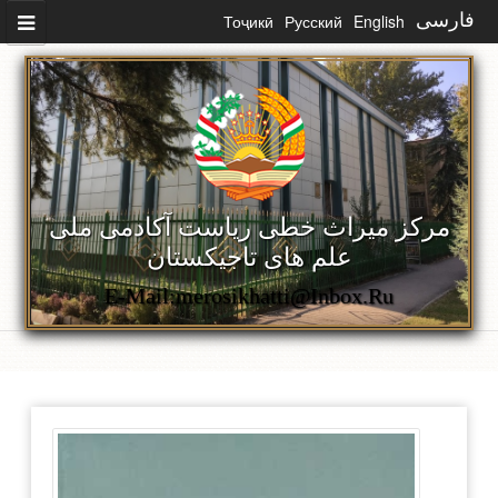
رفتن به محتوای اصلی
فارسی
English
Русский
Тоҷикӣ
مرکز میراث خطی ریاست آکادمی ملی
علم های تاجیکستان
E-Mail:merosikhatti@inbox.ru