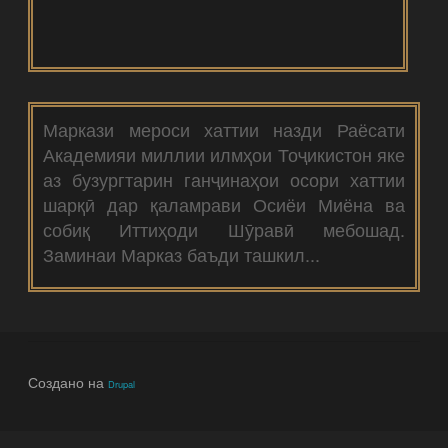
Маркази мероси хаттии назди Раёсати
Академияи миллии илмҳои Тоҷикистон яке
аз бузургтарин ганҷинаҳои осори хаттии
шарқӣ дар қаламрави Осиёи Миёна ва
собиқ Иттиҳоди Шӯравӣ мебошад.
Заминаи Марказ баъди ташкил...
Создано на
Drupal