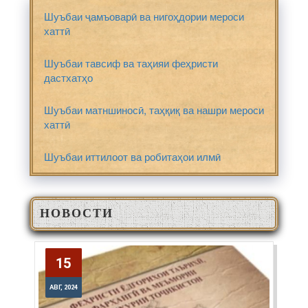
Шуъбаи ҷамъоварӣ ва нигоҳдории мероси
хаттӣ
Шуъбаи тавсиф ва таҳияи феҳристи
дастхатҳо
Шуъбаи матншиносӣ, таҳқиқ ва нашри мероси
хаттӣ
Шуъбаи иттилоот ва робитаҳои илмӣ
НОВОСТИ
15
15
АВГ, 2024
АВГ, 2024