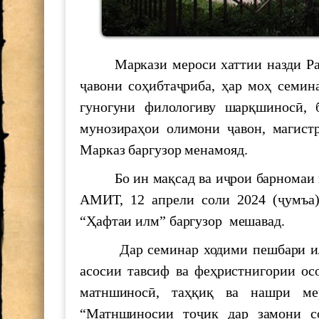
he role of young scientists in t
Маркази мероси хаттии назди Раёс
700 СОЛ БО ҲОФИЗ
ҷавони соҳибтаҷриба, ҳар моҳ семин
гуногуни филологиву шарқшиносӣ, 
МАКТУБИ ИТТИЛООТӢ
мунозираҳои олимони ҷавон, магист
Марказ баргузор менамояд.
Паёми шодбошӣ ба ифтихори 
Бо ин мақсад ва иҷрои барномаи к
АМИТ, 12 апрели соли 2024 (ҷумъа)
The international scientific-pra
"Shohnoma"
“Ҳафтаи илм” баргузор мешавад.
Силсиласеминарҳои илмӣ-мет
Дар семинар ходими пешбари илмӣ 
асосии тавсиф ва феҳристнигории ос
БАРГУЗОРИИ МИЗИ МУД
матншиносӣ, таҳқиқ ва нашри ме
АКАДЕМИЯИ МИЛЛИИ И
“Матншиносии тоҷик дар замони с