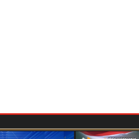
а илмию ташкилии Маркази мероси хаттӣ дар
МИ БАЙНАЛМИЛАЛӢ БА ИФТИХОРИ 115-
БОҶОН ҒАФУРОВ
برگزاری کنفرانس بین المللی علمی- عملی «جغرافیای تاریخی و فرهنگی "شاهنامه"
ва рушди хизмати дипломатӣ ва татбиқи
оҷикистон, дар мисоли фаъолияти профессор
тии ташкилоти ибтидоии "Меросдор"