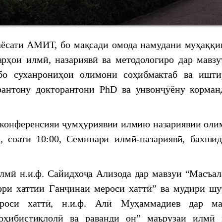
he development of science, innovation and technology
ати АМИТ, бо мақсади омода намудани муҳаққи
арҳои илмӣ, назариявӣ ва методологиро дар мавзу
бо суханрониҳои олимони соҳибмактаб ва ишти
рантону докторантони PhD ва унвонҷӯёну корман
Наврӯзи соли 2024
онференсияи ҷумҳуриявии илмию назариявии оли
, соати 10:00, Семинари илмӣ-назариявӣ, бахшид
ctical conference "Historical and cultural geography
одологӣ дар Маркази мероси хаттӣ
н.и.ф. Сайидхоҷа Ализода дар мавзуи “Масъал
ори хаттии Ганҷинаи мероси хаттӣ” ва мудири шу
АВВАР МИЁНИ ОЛИМОНИ ҶАВОНИ
роси хаттӣ, н.и.ф. Алӣ Муҳаммадиев дар ма
ЛМҲОИ ТОҶИКИСТОН
оҳибистиқлолӣ ва раванди он” маърузаи илмӣ 