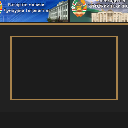
одная конференция о роли молодых учёных в
 технологий
и Тоҷикистон
ОДАИ САНГВОР