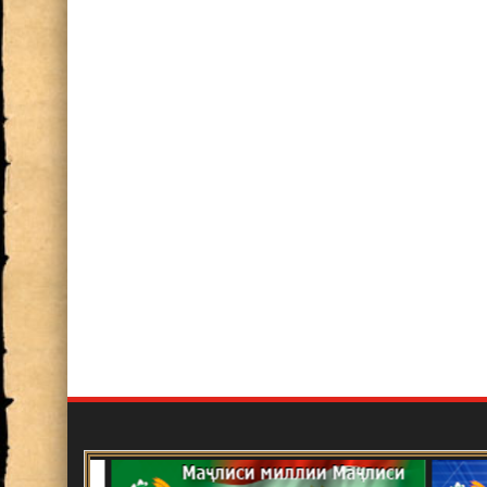
Баррасии фаъолияти илмӣ в
соли 2024
ИШТИРОК ДАР СИМПОЗИУ
СОЛАГИИ АКАДЕМИК БО
Нақши олимон дар ташаккул 
сиёсати хориҷии Ҷумҳурии Т
Шарофиддин Имом
Озмуни ғайринавбатӣ
Эълон!
Маҷлиси ҳисоботӣ-интихобо