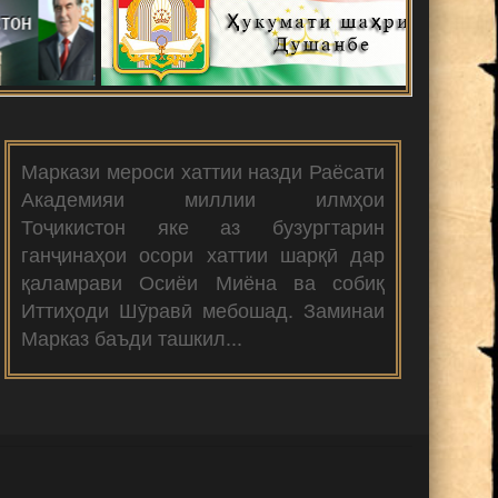
Маркази мероси хаттии назди Раёсати
Академияи миллии илмҳои
Тоҷикистон яке аз бузургтарин
ганҷинаҳои осори хаттии шарқӣ дар
қаламрави Осиёи Миёна ва собиқ
Иттиҳоди Шӯравӣ мебошад. Заминаи
Марказ баъди ташкил...