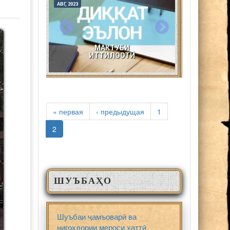
ИЮН, 2023
МАЙ, 2023
ИЮН, 2023
МАЙ, 2023
Ӣ
ЭЪЛОН!
СТРАНИЦЫ
« первая
‹ предыдущая
1
2
ШУЪБАҲО
Шуъбаи ҷамъоварӣ ва
нигоҳдории мероси хаттӣ