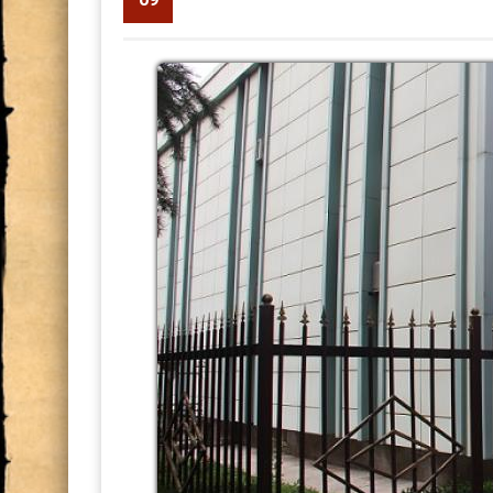
supervisor
6190
В Национальной академии на
практическая консультация 
Центральной Азии
МАКТУБИ ИТТИЛООТӢ
РӮНАМОИИ КИТОБИ “ТОҶ
САРНАВИШТ”
Минётури нусхаи “Шоҳнома”
хаттии назди Раёсати АМИТ,
дасти Рустам”
НОМАИ ИТТИЛООТӢ
Ҷоизаи Раиси шаҳри Душанб
Мулоқоти посдорони мероси