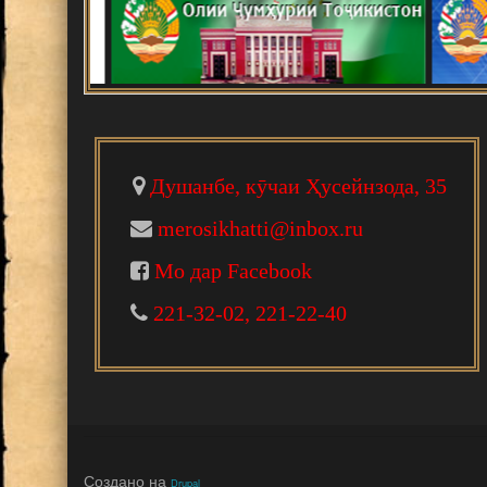
В Душанбе прошла Междунар
развитии науки, инноваций и
Ваҳдати миллӣ - асоси рушд
Падидаҳои илму амал
Душанбе, кӯчаи Ҳусейнзода, 35
Шанбегии дастаҷамъона
merosikhatti@inbox.ru
Мо дар Facebook
НАРМДИЛОНИ САНГИНИР
221-32-02, 221-22-40
НОМАИ ИТТИЛООТӢ
МАКТУБИ ИТТИЛООТӢ
Создано на
Drupal