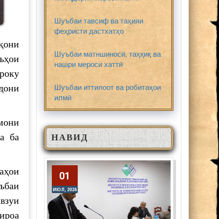
Шуъбаи тавсиф ва таҳияи
феҳристи дастхатҳо
қони
Шуъбаи матншиносӣ, таҳқиқ ва
ъҳои
нашри мероси хаттӣ
року
Шуъбаи иттилоот ва робитаҳои
дони
илмӣ
мони
а ба
НАВИД
аҳои
01
01
ъбаи
ИЮЛ, 2026
ИЮЛ, 2026
взуи
ироа