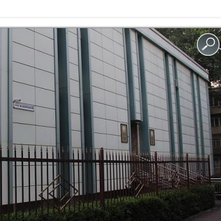
ЯНВ, 2024
АВГ, 2023
ЯНВ, 2024
АВГ, 2023
ук Таджикистана проведена научно-
по основным путям расселения древних людей в
ҶОИЗАИ РАИСИ
МАКТУБИ
ШАҲРИ ДУШАНБЕ
ИТТИЛООТ
ИКОНИ ХУРОСОН: ТАЪРИХ ФАРҲАНГ ВА
-и Абулқосим Фирдавсӣ дар Маркази мероси
 №5955 “Саҳнаи гирифтор шудани Хоқон ба
е
 мактуб