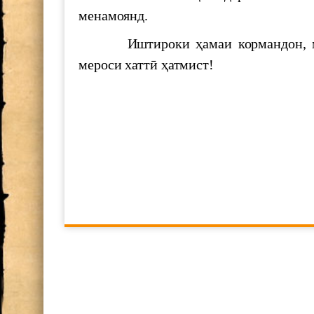
менамоянд.
The Executive Secretary of the
Pacific of the United Nations
Иштироки ҳамаи кормандон, маги
Шукӯҳи Истиқлол
мероси хаттӣ ҳатмист!
700 СОЛ БО ҲОФИЗ
МАКТУБИ ИТТИЛООТӢ
Ҳифз ва муаррифии мероси н
ООН и наследия ЮНЕСКО а 
Семинари илмӣ ба ифтихори