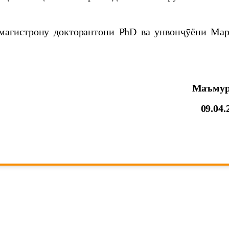
 Economic and Social Commission for Asia and the
строну докторантони PhD ва унвонҷӯёни Мар
Маъмур
09.04.
иёгон дар меҳвари мулоқоти Пешвои миллат
Таджикстане
 "Ҳафтаи илм"