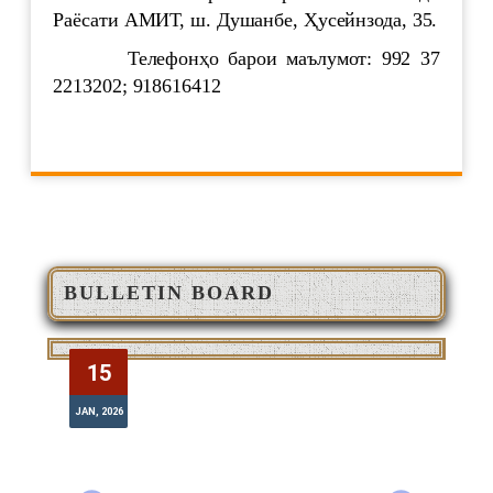
Раёсати АМИТ, ш. Душанбе, Ҳусейнзода, 35.
Телефонҳо барои маълумот: 992 37
2213202; 918616412
BULLETIN BOARD
ОЗМУНИ ҒАЙРИНАВБАТӢ
15
15
JAN, 2026
JUL
JAN, 2026
JUL