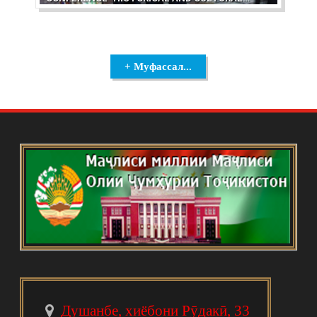
GEOGRAPHY "SHOHNOMA"
+ Муфассал...
Душанбе, хиёбони Рӯдакӣ, 33