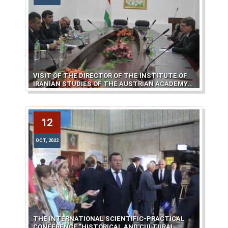
VISIT OF THE DIRECTOR OF THE INSTITUTE OF
IRANIAN STUDIES OF THE AUSTRIAN ACADEMY
OF SCIENCES TO THE CENTER OF WRITTEN
HERITAGE
12
12
OCT, 2022
OCT, 2022
THE INTERNATIONAL SCIENTIFIC-PRACTICAL
CONFERENCE "HISTORICAL AND CULTURAL