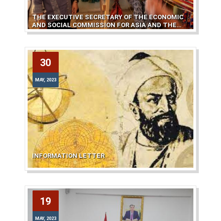
THE EXECUTIVE SECRETARY OF THE ECONOMIC
AND SOCIAL COMMISSION FOR ASIA AND THE
PACIFIC OF THE UNITED NATIONS
30
30
MAY, 2023
MAY, 2023
INFORMATION LETTER
19
19
MAY, 2023
MAY, 2023