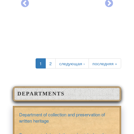
PAGES
1
2
следующая ›
последняя »
DEPARTMENTS
Department of collection and preservation of
written heritage