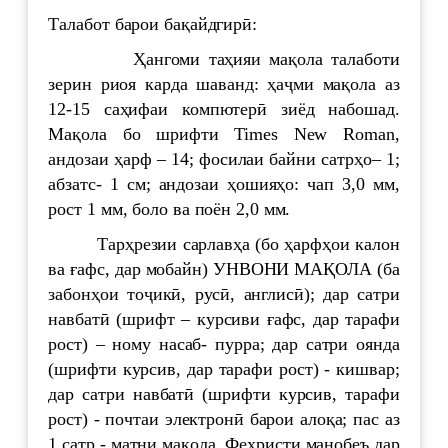
Талабот барои бақайдгирӣ:
Ҳангоми таҳияи мақола талаботи
зерин риоя карда шаванд: ҳаҷми мақола аз
12-15 саҳифаи компютерӣ зиёд набошад.
Мақола бо шрифти Times New Roman,
андозаи ҳарф – 14; фосилаи байни сатрҳо– 1;
абзатс- 1 см; андозаи ҳошияҳо: чап 3,0 мм,
рост 1 мм, боло ва поён 2,0 мм.
Тарҳрезии сарлавҳа (бо ҳарфҳои калон
ва ғафс, дар мобайн) УНВОНИ МАҚОЛА (ба
забонҳои тоҷикӣ, русӣ, англисӣ); дар сатри
навбатӣ (шрифт – курсиви ғафс, дар тарафи
рост) – ному насаб- пурра; дар сатри оянда
(шрифти курсив, дар тарафи рост) - кишвар;
дар сатри навбатӣ (шрифти курсив, тарафи
рост) - почтаи электронӣ барои алоқа; пас аз
1 сатр - матни мақола. Феҳристи манобеъ дар