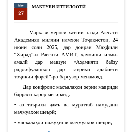
May
МАКТУБИ ИТТИЛООТӢ
27
supervisor
4161
Маркази мероси хаттии назди Раёсати
Академияи миллии илмҳои Тоҷикистон, 24
июни соли 2025, дар доираи Маҳфили
“Хирад”-и Раёсати АМИТ, ҳамоиши илмӣ-
амалӣ дар мавзуи «Аҳамияти баёзу
радоифулашъор дар таърихи адабиёти
тоҷикии форсӣ”-ро баргузор менамояд.
Дар конфронс масъалаҳои зерин мавриди
баррасӣ қарор мегиранд:
• аз таърихи ҷамъ ва мураттаб намудани
маҷмуаҳои шеърӣ;
• масъалаҳои пажуҳиши маҷмуаҳои шеърӣ;