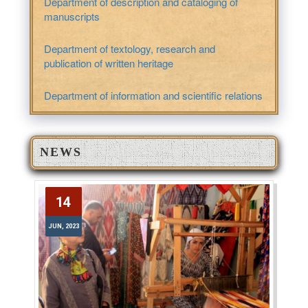
Department of description and cataloging of
manuscripts
Department of textology, research and
publication of written heritage
Department of information and scientific relations
NEWS
14
14
JUN, 2023
JUN, 2023