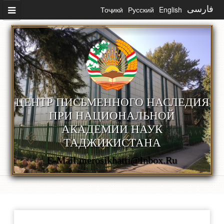
Skip to main content
Тоҷикӣ
Русский
English
فارسی
ЦЕНТР ПИСЬМЕННОГО НАСЛЕДИЯ
ПРИ НАЦИОНАЛЬНОЙ
АКАДЕМИИ НАУК
ТАДЖИКИСТАНА
E-Mail:merosikhatti@inbox.ru