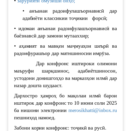
•
зарурияти омӯзиши онҳо;
• анъанаи радоифулашъорнависӣ дар
адабиёти классикии тоҷикии форсӣ;
• идомаи анъанаи радоифулашъорнависӣ ва
баёзнавсӣ дар замони мутааххир;
• аҳамият ва мавқеи маҷмуаҳои шеърӣ ва
радоифурашъор дар матншиносии имрӯза.
Дар конфронс иштироки олимони
маъруфи шарқшинос, адабиётшиносон,
устодони донишгоҳҳо ва марказҳои илмӣ дар
назар дошта шудааст.
Дархостро ҳамроҳ бо мақолаи илмӣ барои
иштирок дар конфронс то 10 июни соли 2025
ба нишони электронии
merosikhatti@inbox.ru
пешниҳод намоед.
Забони кории конфронс: тоҷикӣ ва русӣ.