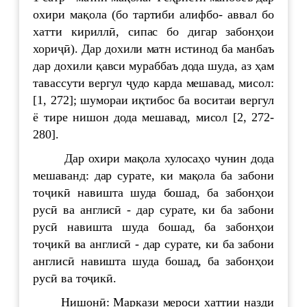
охири мақола (бо тартиби алифбо- аввал бо
хатти кириллӣ, сипас бо дигар забонҳои
хориҷӣ). Дар дохили матн истинод ба манбаъ
дар дохили қавси мураббаъ дода шуда, аз ҳам
тавассути вергул ҷудо карда мешавад, мисол:
[1, 272]; шумораи иқтибос ба воситаи вергул
ё тире нишон дода мешавад, мисол [2, 272-
280].
Дар охири мақола хулосаҳо чунин дода
мешаванд: дар сурате, ки мақола ба забони
тоҷикӣ навишта шуда бошад, ба забонҳои
русӣ ва англисӣ - дар сурате, ки ба забони
русӣ навишта шуда бошад, ба забонҳои
тоҷикӣ ва англисӣ - дар сурате, ки ба забони
англисӣ навишта шуда бошад, ба забонҳои
русӣ ва тоҷикӣ.
Нишонӣ: Маркази мероси хаттии назди