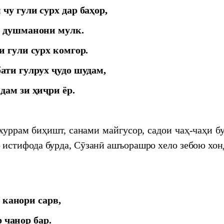
чу гули сурх дар баҳор,
о душманони мулк.
и гули сурх комгор.
ати гулрух ҷудо шудам,
дам зи ҳиҷри ёр.
н дар меҳвари мулоқоти Пешвои миллат
 хуррам биҳишт, санами майгусор, садои чаҳ-чаҳи б
жикстане
о истифода бурда, Сӯзанӣ ашъорашро хело зебою хо
фтаи илм"
 канори сарв,
мию ташкилии Маркази мероси хаттӣ дар соли
р чанор бар.