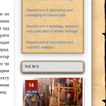
Department of description and
и он
cataloging of manuscripts
зании
Department of textology, research
а худ
and publication of written heritage
орати
ндаи
Department of information and
scientific relations
рад.
ботар
он ҷо
NEWS
фарии
рахту
обиши
14
14
JUN, 2023
анд:
JUN, 2023