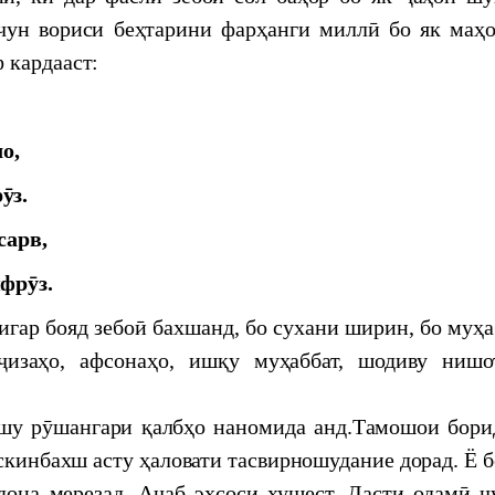
лалии илмӣ-амалии “Ҷуғрофияи таърихӣ ва
чун вориси беҳтарини фарҳанги миллӣ бо як маҳо
 кардааст:
смоили Ҷурҷонӣ баъди 40 сол омодаи чоп шуд
о,
ӯз.
сарв,
фрӯз.
игар бояд зебоӣ бахшанд, бо сухани ширин, бо муҳа
ҷизаҳо, афсонаҳо, ишқу муҳаббат, шодиву нишо
хшу рӯшангари қалбҳо наномида анд.Тамошои бори
скинбахш асту ҳаловати тасвирношудание дорад. Ё 
дона мерезад. Аҷаб эҳсоси хушест. Дасти одамӣ 