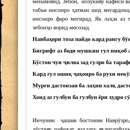
менамоянд. Зебоӣ, нозукиву нафисӣ в
Ваҳдати миллӣ - асоси рушди То
табъи инсонро ҳатман шод мегардона
инсонро фаро мегирад. Як лаҳза аз
Падидаҳои илму амал
зебоиҳо ворид месозад.
Навбаҳори тоза пайдо кард рангу бӯ
Шанбегии дастаҷамъона
Бигрифт аз боди мушкин гул ниқоб а
НАРМДИЛОНИ САНГИНИРОДА
Бӯстон чун ҷилва зад гулро ба тараф
Кард гул ошиқ ҷаҳонро ба рухи некӯ
НОМАИ ИТТИЛООТӢ
Мурғи дастонзан ба лаҳни халқ даст
МАКТУБИ ИТТИЛООТӢ
Хонд аз гулбун ба гулбун ёри худро с
Ҳамоиши илмӣ ба ифтихори Исти
Инчунин ҷашни бостонии Наврӯзро, 
дӯстиву рафоқат, ваҳдату якдигарфаҳ