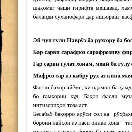
Баргузории Конфронси байналми
фарҳангии “Шоҳнома”
шаҳомат ҷашн гирифта мешавад, ҳам
баланди суханофарӣ дар ашъораш васф
«Захираи Хоразмшоҳӣ»-и Сайид И
Эй чун гули Наврӯз ба рухсору ба бол
Бар сарви сарафроз сарафрозиву фир
Гар сарви гулат хонам, монӣ ба гулу 
Мафроз сар аз кибру рух аз кина мая
Фасли баҳор айёме, ки одамон ба ҳамд
бо ғамхории худ. Баҳор фасли муъ
интизориҳои тоза аст.
Бесабаб баҳорро арӯси сол ва рӯҳба
борони найсон аз паси оинаи хона та
меоиву қатраҳои борон ба рӯят дона-