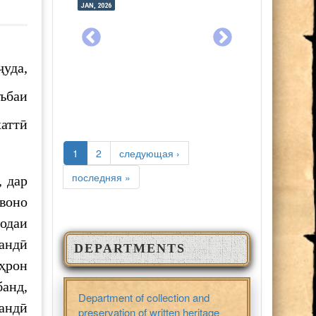
JAN, 2026
JUL, 2025
JAN, 2026
JUL, 2025
ҷуда,
ъбаи
хаттӣ
PAGES
1
2
следующая ›
последняя »
 дар
воно
одаи
қандӣ
DEPARTMENTS
еҳрон
банд,
Department of collection and
андӣ
preservation of written heritage