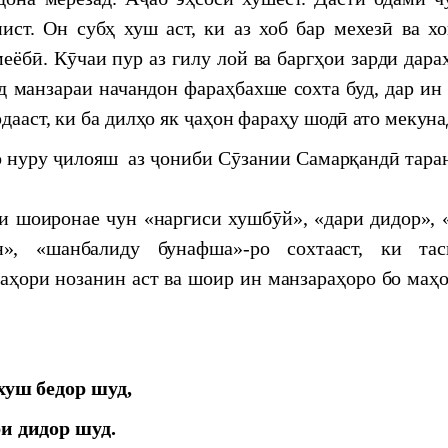
нист. Он субҳ хуш аст, ки аз хоб бар мехезӣ ва х
еёбӣ. Кӯчаи пур аз гилу лой ва баргҳои зарди дара
д манзараи начандон фараҳбахше сохта буд, дар ин
рдааст, ки ба дилҳо як ҷаҳон фараҳу шодӣ ато мекуна
о нуру ҷилояш аз ҷониби Сӯзании Самарқандӣ тар
иронае чун «наргиси хушбӯй», «дари дидор», 
н», «шанбалиду бунафша»-ро сохтааст, ки тас
ҳори нозанин аст ва шоир ин манзараҳоро бо маҳ
хуш бедор шуд,
и дидор шуд.