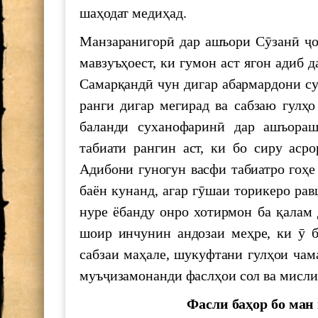
шаҳодат медиҳад.
700 СОЛ БО ҲОФИЗ
Манзаранигорӣ дар ашъори Сӯзанӣ ҷо
мавзуъҳоест, ки гумон аст ягон адиб 
МАКТУБИ ИТТИЛООТӢ
Самарқандӣ чун дигар абармардони сух
ранги дигар мегирад ва сабзаю гулҳо
Паёми шодбошӣ ба ифтихори Нав
баланди суханофаринӣ дар ашъораш
табиати рангин аст, ки бо сиру аср
The international scientific-practic
Адибони гуногун васфи табиатро гоҳе 
"Shohnoma"
баён кунанд, агар гӯшаи торикеро ра
Силсиласеминарҳои илмӣ-методол
нуре ёбанду онро хотирмон ба қалам 
шоир инчунин андозаи меҳре, ки ӯ ба
БАРГУЗОРИИ МИЗИ МУДАВВ
сабзаи маҳале, шукуфтани гулҳои чам
МИЛЛИИ ИЛМҲОИ ТОҶИКИС
муъҷизамонанди фаслҳои сол ва мисли 
The Executive Secretary of the Econ
Фасли баҳор бо ман 
of the United Nations