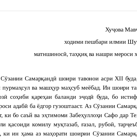
JUL, 2026
JUN, 2026
JUL, 2026
JUN, 2026
Хуҷова Мав
НИ ХУРОСОН: ТАЪРИХ ФАРҲАНГ ВА
ходими пешбари илмии Шу
булқосим Фирдавсӣ дар Маркази мероси хаттии
матншиносӣ, таҳқиқ ва нашри мероси 
наи гирифтор шудани Хоқон ба дасти Рустам”
и Самарқандӣ шоири тавонои асри XII буда,
 пурмаҳсул ва машҳур маҳсуб меёбад. Ин шоири та
озӣ соҳиби қареҳаи баланди эҷодӣ буда, бо истиф
ероси адабӣ ба ёдгор гузоштааст. Аз Сӯзании Самар
туб
т, ки бо саъй ва эҳтимоми Забеҳуллоҳи Сафо дар Т
и қасоиди комилу муқтазаб, ғазал, рубоӣ, тарҷеъ
evelopment of science, innovation and technology
д, ки ин ҳама аз маҳорати шоирии Сӯзании Самарқ