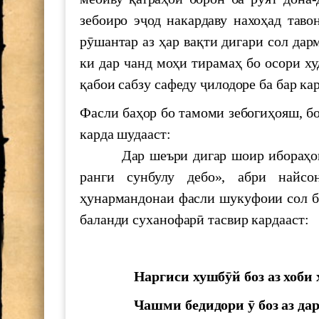
зебоиро эҷод накардаву нахоҳад таво
рӯшантар аз ҳар вақти дигари сол дарм
ки дар чанд моҳи тирамаҳ бо осори ху
қабои сабзу сафеду ҷилодоре ба бар ка
Фасли баҳор бо тамоми зебогиҳояш, б
карда шудааст:
Дар шеъри дигар шоир ибораҳои шо
ранги сунбулу дебо», абри найсо
ҳунармандонаи фасли шукуфоии сол ба
баланди суханофарӣ тасвир кардааст:
Наргиси хушбӯй боз аз хоби 
Чашми бедидори ӯ боз аз дар