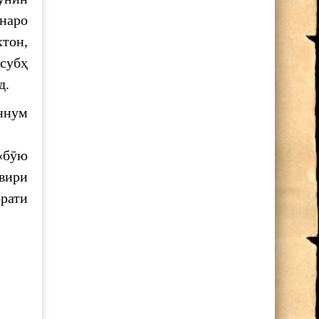
онаро
хтон,
 субҳ
д.
аннум
«бӯю
вири
орати