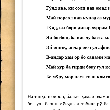
ИШТИРОК ДАР СИМПОЗИУМИ 
Гӯяд яке, ки соли нав омад з
СОЛАГИИ АКАДЕМИК БОБОҶ
Май порсол нав кунад аз мур
Гӯяд, ки бори дигар хуррам
Нақши олимон дар ташаккул ва р
Эй боғбон, ба кас ду баста м
хориҷии Ҷумҳурии Тоҷикистон, 
Имом
Эй ошиқ, андар ою гул афшон
Озмуни ғайринавбатӣ
В-андар ҳам ор бо санами ма
Эълон!
Май хур ба гирди боғу гул к
Бе мӯру мор нест гули комго
Маҷлиси ҳисоботӣ-интихоботии 
На танҳо шоирон, балки ҳамаи одамон,
В Душанбе прошла Международна
развитии науки, инноваций и тех
бо гул барин мӯъҷизаи табиат рӯ ба