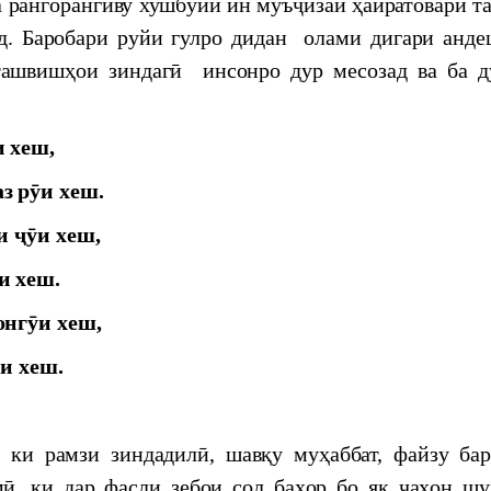
а рангорангиву хушбӯии ин муъҷизаи ҳайратовари т
ҷикистон
д. Баробари руйи гулро дидан олами дигари анде
 ташвишҳои зиндагӣ инсонро дур месозад ва ба д
и хеш,
з рӯи хеш.
И САНГВОР
и ҷӯи хеш,
и хеш.
онгӯи хеш,
ӯи хеш.
қлоли давлатӣ
ки рамзи зиндадилӣ, шавқу муҳаббат, файзу бара
мӣ, ки дар фасли зебои сол баҳор бо як ҷаҳон ш