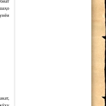
абиат
шаҳо
унёи
кат,
укӯҳу