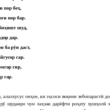
БАЙНАЛМИЛАЛӢ БА ИФТИХОРИ 115-
и пор беҳ,
ОН ҒАФУРОВ
ғи пор бар.
برگزاری کنفرانس بین المللی علمی- عملی «جغرافیای تاریخی و فرهنگی "شاهنامه"
 биҳишт шуд,
ушди хизмати дипломатӣ ва татбиқи сиёсати
адор дар.
дар мисоли фаъолияти профессор Шарофиддин
 ба рӯи даст,
йгусор сар.
омгор гир,
р гар.
ташкилоти ибтидоии "Меросдор"
 алалхусус онҳое, ки эҳсоси воқеии зебопарастӣ д
я конференция о роли молодых учёных в
нологий
 рӯ шуданро чун лаҳзаи дарёфти роҳату хушҳолӣ э