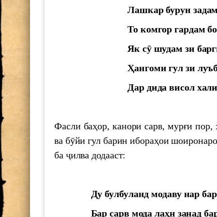
Лашкар бурун задам 
Шукӯҳи Истиқлол
То комгор гардам б
700 СОЛ БО ҲОФИЗ
Як сӯ шудам зи барг
Ҳангоми гул зи луъб
МАКТУБИ ИТТИЛООТӢ
Дар дида висол хали
Ҳифз ва муаррифии мероси ниёго
Фасли баҳор, канори сарв, мурғи пор,
ООН и наследия ЮНЕСКО а Тад
ва бӯйи гул барин ибораҳои шоиронар
ба ҷилва додааст:
Семинари илмӣ ба ифтихори "Ҳа
Ду булбуланд модаву нар бар
Баррасии фаъолияти илмӣ ва ил
2024
Бар сарв мода лаҳн занад ба