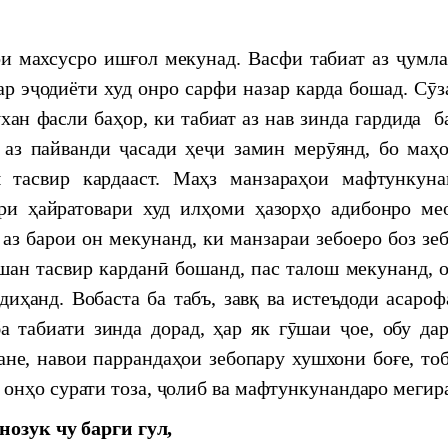
и махсусро ишғол мекунад. Васфи табиат аз ҷумла
дар эҷодиёти худ онро сарфи назар карда бошад. Сӯ
ан фасли баҳор, ки табиат аз нав зинда гардида б
 аз пайванди ҷасади ҳеҷи замин мерӯянд, бо маҳ
рӯзи соли 2024
 тасвир кардааст. Маҳз манзараҳои мафтункуна
ори ҳайратовари худ илҳоми ҳазорҳо адибонро мео
al conference "Historical and cultural geography
аз барои он мекунанд, ки манзараи зебоеро боз зе
вшан тасвир карданӣ бошанд, пас талош мекунанд, 
огӣ дар Маркази мероси хаттӣ
диҳанд. Вобаста ба табъ, завқ ва истеъдоди асаро
 табиати зинда дорад, ҳар як гӯшаи ҷое, обу да
АР МИЁНИ ОЛИМОНИ ҶАВОНИ АКАДЕМИЯИ
ане, навои паррандаҳои зебопару хушхони боғе, т
ТОН
онҳо сурати тоза, ҷолиб ва мафтункунандаро мегир
omic and Social Commission for Asia and the Pacific
нозук чу барги гул,