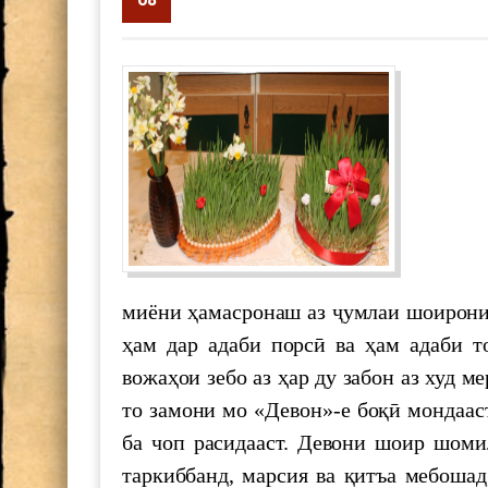
supervisor
5535
МАКТУБИ ИТТИЛООТӢ
РӮНАМОИИ КИТОБИ “ТОҶИКО
САРНАВИШТ”
Минётури нусхаи “Шоҳнома”-и А
назди Раёсати АМИТ, №5955 “Саҳ
НОМАИ ИТТИЛООТӢ
Сӯзани
миёни ҳамасронаш аз ҷумлаи шоирони
Ҷоизаи Раиси шаҳри Душанбе
ҳам дар адаби порсӣ ва ҳам адаби т
вожаҳои зебо аз ҳар ду забон аз худ м
Мулоқоти посдорони мероси мак
то замони мо «Девон»-е боқӣ мондаас
ба чоп расидааст. Девони шоир шомил
he role of young scientists in the d
таркиббанд, марсия ва қитъа мебоша