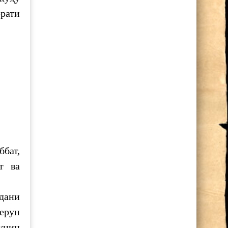
рати
ббат,
т ва
дани
берун
чунин