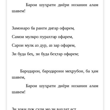
Барои шуҳрати диёри нозанин алам
шавем!
Замонаро ба ранги дигар офарем,
Самои мулкро пурахтар офарем,
Сарои мулк аз дур, аз зар офарем,
Зи буда беҳ, зи буда беҳтар офарем;
Бародарон, бародарони меҳрубон, ба ҳам
шавем,
Барои шуҳрати диёри нозанин алам
шавем!
Зи хоки пок суди мо зи ваҳдат аст,