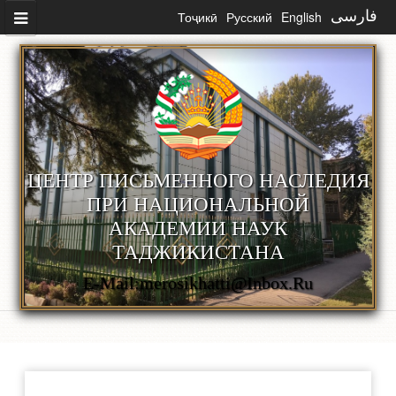
Skip to main content
Тоҷикӣ
Русский
English
فارسی
ЦЕНТР ПИСЬМЕННОГО НАСЛЕДИЯ
ПРИ НАЦИОНАЛЬНОЙ
АКАДЕМИИ НАУК
ТАДЖИКИСТАНА
E-Mail:merosikhatti@inbox.ru