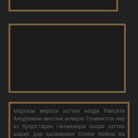
Маркази мероси хаттии назди Раёсати
Академияи миллии илмҳои Тоҷикистон яке
аз бузургтарин ганҷинаҳои осори хаттии
шарқӣ дар қаламрави Осиёи Миёна ва