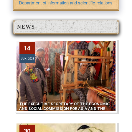
Department of information and scientific relations
NEWS
14
14
JUN, 2023
JUN, 2023
THE EXECUTIVE SECRETARY OF THE ECONOMIC
AND SOCIAL COMMISSION FOR ASIA AND THE
PACIFIC OF THE UNITED NATIONS
30
30