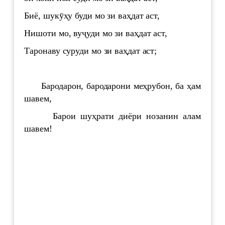
Биё, шукӯҳу буди мо зи ваҳдат аст,
Нишоти мо, вуҷуди мо зи ваҳдат аст,
Таронаву суруди мо зи ваҳдат аст;
Бародарон, бародарони меҳрубон, ба ҳам
шавем,
Барои шуҳрати диёри нозанин алам
шавем!