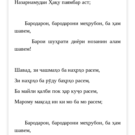
Назарнамудаи Ҳақу паямбар аст;
Бародарон, бародарони меҳрубон, ба ҳам
шавем,
Барои шуҳрати диёри нозанин алам
шавем!
Шавад, зи чашмаҳо ба наҳрҳо расем,
Зи наҳрҳо ба рӯду баҳрҳо расем,
Ба майли қалби пок ҳар куҷо расем,
Марому мақсад ин ки мо ба мо расем;
Бародарон, бародарони меҳрубон, ба ҳам
шавем,