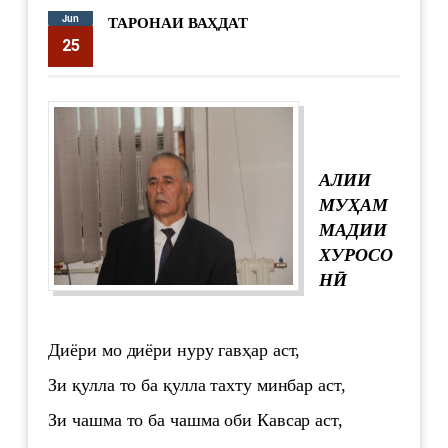
Jun
ТАРОНАИ ВАҲДАТ
25
supervisor
3192
АЛИИ
МУҲАМ
МАДИИ
ХУРОСО
НӢ
Диёри мо диёри нуру гавҳар аст,
Зи қулла то ба қулла тахту минбар аст,
Зи чашма то ба чашма оби Кавсар аст,