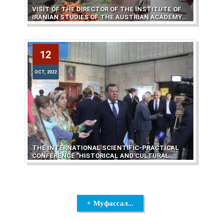
VISIT OF THE DIRECTOR OF THE INSTITUTE OF
IRANIAN STUDIES OF THE AUSTRIAN ACADEMY
OF SCIENCES TO THE CENTER OF WRITTEN
HERITAGE
12
12
OCT, 2022
OCT, 2022
THE INTERNATIONAL SCIENTIFIC-PRACTICAL
CONFERENCE "HISTORICAL AND CULTURAL
GEOGRAPHY "SHOHNOMA"
+ Муфассал...