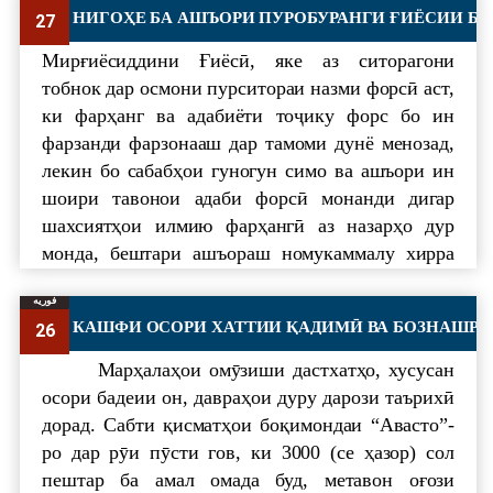
адабиётшиносӣ мегарданд. Гузашта аз ин
НИГОҲЕ БА АШЪОРИ ПУРОБУРАНГИ ҒИЁСИИ Б
27
афкори рангине, ки дар раванди таҳқиқ дастрас
мегардад, солиёни зиёд ва ҳатто қарнҳо дар
Мирғиёсиддини Ғиёсӣ, яке аз ситорагони
хидмати пажӯҳишгарони соҳа қарор мегиранд,
тобнок дар осмони пурситораи назми форсӣ аст,
ҳамчун сарчашмаи муҳимми илмӣ ҷиҳати
ки фарҳанг ва адабиёти тоҷику форс бо ин
баҳрабардорӣ аз таҳқиқоти мамлу аз гавҳари
фарзанди фарзонааш дар тамоми дунё менозад,
маонӣ.
лекин бо сабабҳои гуногун симо ва ашъори ин
шоири тавонои адаби форсӣ монанди дигар
Дар ростои арзи матлаби фавқ, ба гунаи
шахсиятҳои илмию фарҳангӣ аз назарҳо дур
намуна метавон тадқиқоти гаронарзиши
монда, бештари ашъораш номукаммалу хирра
доктори илмҳои филологӣ, профессор Олимҷон
ба чашм мерасад. Хотирнишон намудан ба
Хоҷамуродов бо унвони “Насри зеҳнгарои
فوریه
маврид аст, ки дар бораи ҳаёт ва фаъолияти
форсии Эрон дар қарни ХХ” – ро мавриди
КАШФИ ОСОРИ ХАТТИИ ҚАДИ
26
шоир дар адабиёти илмӣ маълумоти ночиз ва
таваҷҷуҳ қарор дод.
ниҳоят мухтасар мавҷуд буда, барои пурра
Дастгоҳи маърифати донишманди
Марҳалаҳои омӯзиши дастхатҳо, хусусан
маълумот додан дар бораи зиндагиномаи шоир
мутҳарам мазмунеро перомуни масоили насри
осори бадеии он, давраҳои дуру дарози таърихӣ
имкониятҳои пурра дода наметавонад. Ҳатто
зеҳнгароии форсӣ дар ихтиёри аҳли завқ
дорад. Сабти қисматҳои боқимондаи “Авасто”-
дар «Девон»-и шоир ҳам дар борааш чизе гуфта
вомегузорад, ки саршор аз ақоиди нобу фикри
ро дар рӯи пӯсти гов, ки 3000 (се ҳазор) сол
нашудааст.
тару тозаанд.
пештар ба амал омада буд, метавон оғози