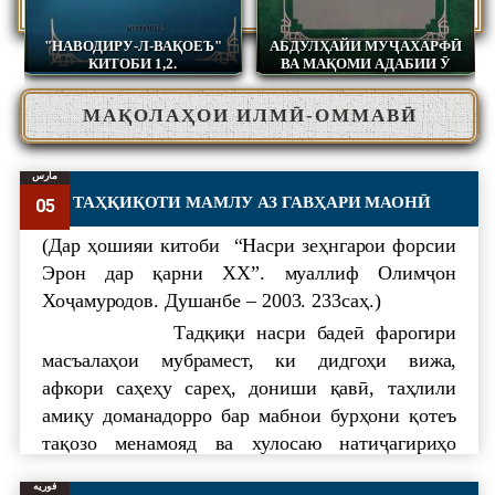
"НАВОДИРУ-Л-ВАҚОЕЪ"
АБДУЛҲАЙИ МУҶАХАРФӢ
КИТОБИ 1,2.
ВА МАҚОМИ АДАБИИ Ӯ
МАҚОЛАҲОИ ИЛМӢ-ОММАВӢ
مارس
ТАҲҚИҚОТИ МАМЛУ АЗ ГАВҲАРИ МАОНӢ
05
(Дар ҳошияи китоби “Насри зеҳнгарои форсии
Эрон дар қарни ХХ”. муаллиф Олимҷон
Хоҷамуродов. Душанбе – 2003. 233саҳ.)
Тадқиқи насри бадеӣ фарогири
масъалаҳои мубрамест, ки дидгоҳи вижа,
афкори саҳеҳу сареҳ, дониши қавӣ, таҳлили
амиқу доманадорро бар мабнои бурҳони қотеъ
тақозо менамояд ва хулосаю натиҷагириҳо
дархури суханҳои сарбастаи илми
فوریه