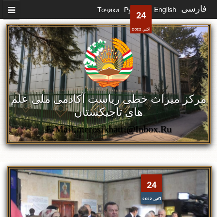
رفتن به محتوای اصلی
فارسی
English
Русский
Тоҷикӣ
24
اکتبر, 2022
مرکز میراث خطی ریاست آکادمی ملی علم
های تاجیکستان
E-Mail:merosikhatti@inbox.ru
24
اکتبر, 2022