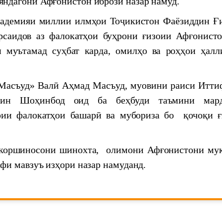
ндагони Афғонистон ибрози назар намуд.
демияи миллии илмҳои Тоҷикистон Фаёзиддин Ғи
саидов аз фалокатҳои буҳрони ғизоии Афғонисто
и муътамад суҳбат карда, омилҳо ва роҳҳои ҳалл
асъуд» Валӣ Аҳмад Масъуд, муовини раиси Итти
ддин Шоҳинбод оид ба беҳбуди таъмини мар
иёгон дар меҳвари мулоқоти Пешвои миллат
рии фалокатҳои башарӣ ва мубориза бо қочоқи ғ
Таджикстане
оршиносони шинохта, олимони Афғонистони му
фи мавзуъ изҳори назар намуданд.
 "Ҳафтаи илм"
а илмию ташкилии Маркази мероси хаттӣ дар