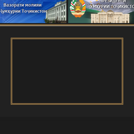
и Тоҷикистон
ОДАИ САНГВОР
Истиқлоли давлатӣ