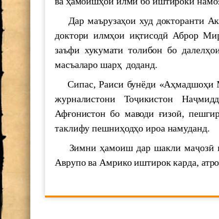
ва ҳамоишҳои илмӣ бо иштироки намоя
Шукӯҳи Истиқлол
Дар маърузаҳои худ докторанти Ака
доктори илмҳои иқтисодӣ Аброр Мир
700 СОЛ БО ҲОФИЗ
заъфи хукумати толибон бо далелҳо
масъаларо шарҳ доданд.
МАКТУБИ ИТТИЛООТӢ
Сипас, Раиси бунёди «Аҳмадшоҳи М
журналистони Тоҷикистон Наҷми
Ҳифз ва муаррифии мероси н
Афғонистон бо маводи ғизоӣ, пешги
таклифу пешниҳодҳо ироа намуданд.
ООН и наследия ЮНЕСКО а 
Зимни ҳамоиш дар шакли маҷозӣ к
Аврупо ва Амрико иштирок карда, атро
Семинари илмӣ ба ифтихори
Баррасии фаъолияти илмӣ в
соли 2024