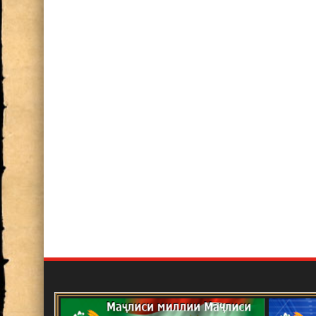
ИШТИРОК ДАР СИМПОЗИУ
СОЛАГИИ АКАДЕМИК БО
Нақши олимон дар ташаккул 
сиёсати хориҷии Ҷумҳурии Т
Шарофиддин Имом
Озмуни ғайринавбатӣ
Эълон!
Маҷлиси ҳисоботӣ-интихобо
В Душанбе прошла Междунар
развитии науки, инноваций и