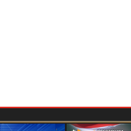
МИ БАЙНАЛМИЛАЛӢ БА ИФТИХОРИ 115-
БОҶОН ҒАФУРОВ
برگزاری کنفرانس بین المللی علمی- عملی «جغرافیای تاریخی و فرهنگی "شاهنامه"
ва рушди хизмати дипломатӣ ва татбиқи
оҷикистон, дар мисоли фаъолияти профессор
тии ташкилоти ибтидоии "Меросдор"
одная конференция о роли молодых учёных в
 технологий