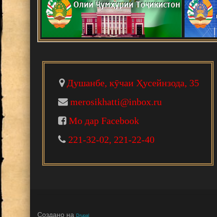
Ваҳдати миллӣ - асоси рушд
Падидаҳои илму амал
Шанбегии дастаҷамъона
Душанбе, кӯчаи Ҳусейнзода, 35
НАРМДИЛОНИ САНГИНИР
merosikhatti@inbox.ru
Мо дар Facebook
НОМАИ ИТТИЛООТӢ
221-32-02, 221-22-40
МАКТУБИ ИТТИЛООТӢ
Ҳамоиши илмӣ ба ифтихори 
Создано на
Drupal