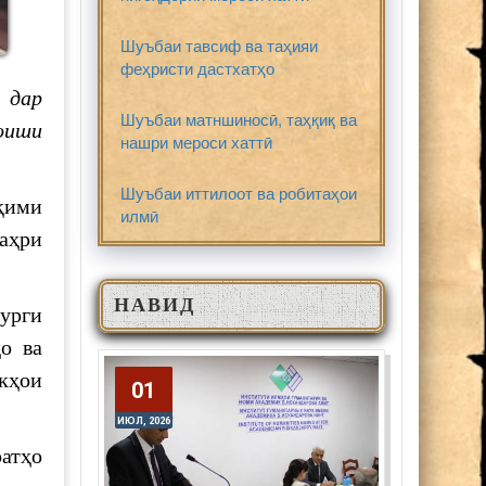
Шуъбаи тавсиф ва таҳияи
феҳристи дастхатҳо
н
дар
Шуъбаи матншиносӣ, таҳқиқ ва
оиши
нашри мероси хаттӣ
Шуъбаи иттилоот ва робитаҳои
қими
илмӣ
аҳри
НАВИД
урги
о ва
кҳои
01
01
ИЮЛ, 2026
ИЮЛ, 2026
атҳо