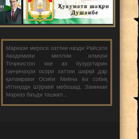
Маркази мероси хаттии назди Раёсати
Академияи миллии илмҳои
Тоҷикистон яке аз бузургтарин
ганҷинаҳои осори хаттии шарқӣ дар
қаламрави Осиёи Миёна ва собиқ
Иттиҳоди Шӯравӣ мебошад. Заминаи
Марказ баъди ташкил...