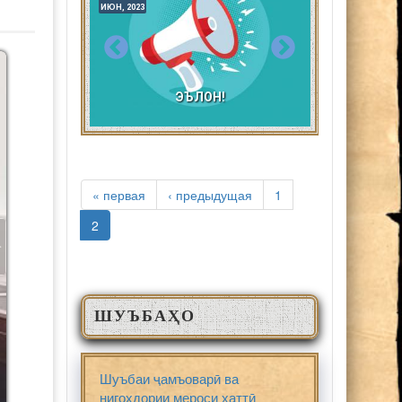
ИЮН, 2023
МАЙ, 2023
ИЮН, 2023
МАЙ, 2023
Ӣ
ЭЪЛОН!
СТРАНИЦЫ
« первая
‹ предыдущая
1
2
ШУЪБАҲО
Шуъбаи ҷамъоварӣ ва
нигоҳдории мероси хаттӣ