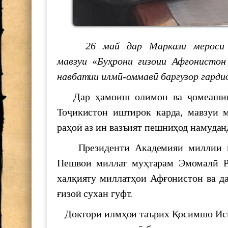
700 СОЛ БО ҲОФИЗ
26 май дар Маркази мероси ха
МАКТУБИ ИТТИЛООТӢ
мавзуи
«
Бу
ҳ
рони
ғ
изоии Аф
ғ
онистон
навбатии илм
ӣ-
оммав
ӣ
баргузор гарди
Паёми шодбошӣ ба ифтихори 
Дар ҳамоиш олимон ва ҷомеашинос
The international scientific-pra
Тоҷикистон иштирок карда, мавзуи 
"Shohnoma"
раҳоӣ аз ин вазъият пешниҳод намудан
Силсиласеминарҳои илмӣ-мет
Президенти Академияи миллии илм
Пешвои миллат муҳтарам Эмомалӣ Р
БАРГУЗОРИИ МИЗИ МУД
халқияту миллатҳои Афғонистон ва д
АКАДЕМИЯИ МИЛЛИИ И
ғизоӣ сухан гуфт.
The Executive Secretary of the
Доктори илмҳои таърих Қосимшо Иска
Pacific of the United Nations