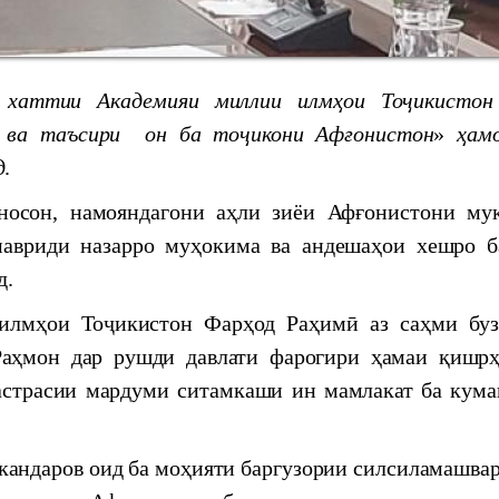
ттии Академияи миллии илм
ҳ
ои То
ҷ
икисто
 ва таъсири он ба то
ҷ
икони
А
ф
ғ
онистон
»
ҳ
ам
д
.
Наврӯзи соли 2024
он, намояндагони аҳли зиёи Афғонистони му
ctical conference "Historical and cultural geography
мавриди назарро муҳокима ва андешаҳои хешро б
д.
одологӣ дар Маркази мероси хаттӣ
ҳои Тоҷикистон Фарҳод Раҳимӣ аз саҳми буз
аҳмон дар рушди давлати фарогири ҳамаи қишрҳ
АВВАР МИЁНИ ОЛИМОНИ ҶАВОНИ
астрасии мардуми ситамкаши ин мамлакат ба кума
ЛМҲОИ ТОҶИКИСТОН
 Economic and Social Commission for Asia and the
ндаров оид ба моҳияти баргузории силсиламашвар