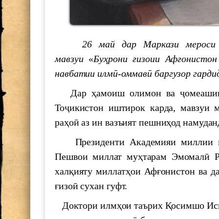
he role of young scientists in t
26 май дар Маркази мероси ха
700 СОЛ БО ҲОФИЗ
мавзуи
«
Бу
ҳ
рони
ғ
изоии Аф
ғ
онистон
навбатии илм
ӣ-
оммав
ӣ
баргузор гарди
МАКТУБИ ИТТИЛООТӢ
Дар ҳамоиш олимон ва ҷомеашинос
Паёми шодбошӣ ба ифтихори 
Тоҷикистон иштирок карда, мавзуи 
раҳоӣ аз ин вазъият пешниҳод намудан
The international scientific-pra
Президенти Академияи миллии илм
"Shohnoma"
Пешвои миллат муҳтарам Эмомалӣ Р
Силсиласеминарҳои илмӣ-мет
халқияту миллатҳои Афғонистон ва д
ғизоӣ сухан гуфт.
БАРГУЗОРИИ МИЗИ МУД
Доктори илмҳои таърих Қосимшо Иска
АКАДЕМИЯИ МИЛЛИИ И