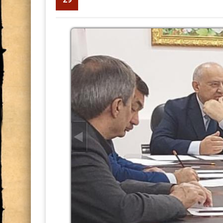
Yorahmatzoda-Sh...
1331
В Национальной академии на
практическая консультация 
Центральной Азии
МАКТУБИ ИТТИЛООТӢ
РӮНАМОИИ КИТОБИ “ТОҶ
САРНАВИШТ”
Минётури нусхаи “Шоҳнома”
хаттии назди Раёсати АМИТ,
дасти Рустам”
НОМАИ ИТТИЛООТӢ
Ҷоизаи Раиси шаҳри Душанб
Мулоқоти посдорони мероси