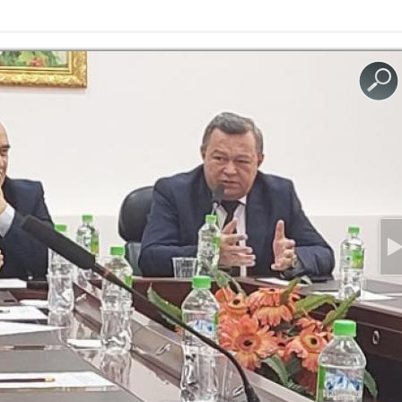
ИЮЛ, 2026
ИЮН, 2026
ИЮЛ, 2026
ИЮН, 2026
ук Таджикистана проведена научно-
по основным путям расселения древних людей в
ИКОНИ ХУРОСОН: ТАЪРИХ ФАРҲАНГ ВА
-и Абулқосим Фирдавсӣ дар Маркази мероси
 №5955 “Саҳнаи гирифтор шудани Хоқон ба
е
 мактуб