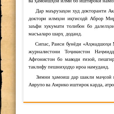
ва ҳамоишҳои илмӣ бо иштироки намоя
The Executive Secretary of the
Дар маърузаҳои худ докторанти Ака
Pacific of the United Nations
доктори илмҳои иқтисодӣ Аброр Мир
Шукӯҳи Истиқлол
заъфи хукумати толибон бо далелҳо
масъаларо шарҳ доданд.
700 СОЛ БО ҲОФИЗ
Сипас, Раиси бунёди «Аҳмадшоҳи М
журналистони Тоҷикистон Наҷми
МАКТУБИ ИТТИЛООТӢ
Афғонистон бо маводи ғизоӣ, пешги
таклифу пешниҳодҳо ироа намуданд.
Ҳифз ва муаррифии мероси н
Зимни ҳамоиш дар шакли маҷозӣ к
Аврупо ва Амрико иштирок карда, атро
ООН и наследия ЮНЕСКО а 
Семинари илмӣ ба ифтихори