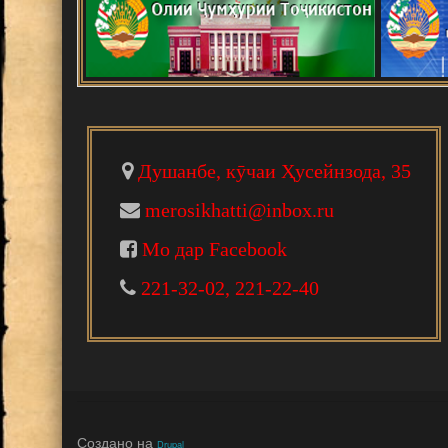
В Душанбе прошла Междунар
развитии науки, инноваций и
Ваҳдати миллӣ - асоси рушд
Падидаҳои илму амал
Душанбе, кӯчаи Ҳусейнзода, 35
Шанбегии дастаҷамъона
merosikhatti@inbox.ru
Мо дар Facebook
НАРМДИЛОНИ САНГИНИР
221-32-02, 221-22-40
НОМАИ ИТТИЛООТӢ
МАКТУБИ ИТТИЛООТӢ
Создано на
Drupal