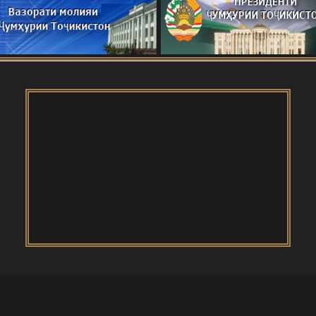
одная конференция о роли молодых учёных в
 технологий
и Тоҷикистон
ОДАИ САНГВОР