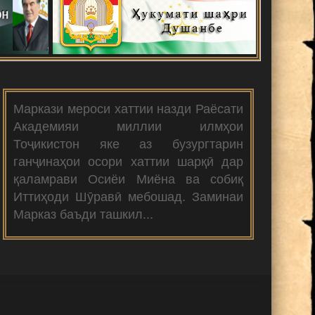
Маркази мероси хаттии назди Раёсати
Академияи миллии илмҳои
Тоҷикистон яке аз бузургтарин
ганҷинаҳои осори хаттии шарқӣ дар
қаламрави Осиёи Миёна ва собиқ
Иттиҳоди Шӯравӣ мебошад. Заминаи
Марказ баъди ташкил...