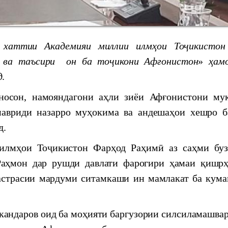
he development of science, innovation and technology
ттии Академияи миллии илм
ҳ
ои То
ҷ
икисто
 ва таъсири он ба то
ҷ
икони
А
ф
ғ
онистон
»
ҳ
ам
д
.
он, намояндагони аҳли зиёи Афғонистони му
Наврӯзи соли 2024
мавриди назарро муҳокима ва андешаҳои хешро б
д.
ctical conference "Historical and cultural geography
ҳои Тоҷикистон Фарҳод Раҳимӣ аз саҳми буз
аҳмон дар рушди давлати фарогири ҳамаи қишрҳ
одологӣ дар Маркази мероси хаттӣ
астрасии мардуми ситамкаши ин мамлакат ба кума
АВВАР МИЁНИ ОЛИМОНИ ҶАВОНИ
ндаров оид ба моҳияти баргузории силсиламашвар
ЛМҲОИ ТОҶИКИСТОН