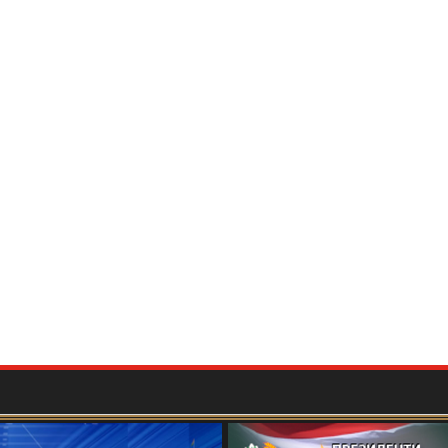
а илмию ташкилии Маркази мероси хаттӣ дар
МИ БАЙНАЛМИЛАЛӢ БА ИФТИХОРИ 115-
БОҶОН ҒАФУРОВ
برگزاری کنفرانس بین المللی علمی- عملی «جغرافیای تاریخی و فرهنگی "شاهنامه"
ва рушди хизмати дипломатӣ ва татбиқи
оҷикистон, дар мисоли фаъолияти профессор
тии ташкилоти ибтидоии "Меросдор"