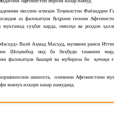
ндагони Афғонистон ибрози назар намуд.
 Economic and Social Commission for Asia and the
демияи миллии илмҳои Тоҷикистон Фаёзиддин Ғи
саидов аз фалокатҳои буҳрони ғизоии Афғонисто
и муътамад суҳбат карда, омилҳо ва роҳҳои ҳалл
асъуд» Валӣ Аҳмад Масъуд, муовини раиси Итти
ддин Шоҳинбод оид ба беҳбуди таъмини мар
рии фалокатҳои башарӣ ва мубориза бо қочоқи ғ
иёгон дар меҳвари мулоқоти Пешвои миллат
оршиносони шинохта, олимони Афғонистони му
фи мавзуъ изҳори назар намуданд.
Таджикстане
 "Ҳафтаи илм"