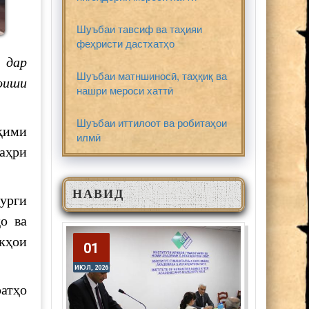
Шуъбаи тавсиф ва таҳияи
феҳристи дастхатҳо
н
дар
Шуъбаи матншиносӣ, таҳқиқ ва
оиши
нашри мероси хаттӣ
Шуъбаи иттилоот ва робитаҳои
қими
илмӣ
аҳри
НАВИД
урги
о ва
кҳои
01
01
ИЮЛ, 2026
ИЮЛ, 2026
атҳо