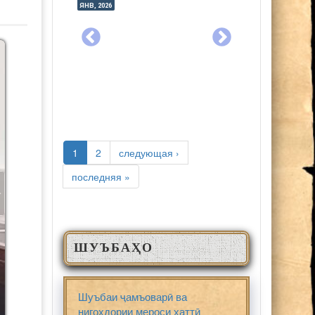
ЯНВ, 2026
ИЮЛ, 2025
ЯНВ, 2026
ИЮЛ, 2025
СТРАНИЦЫ
1
2
следующая ›
последняя »
ШУЪБАҲО
Шуъбаи ҷамъоварӣ ва
нигоҳдории мероси хаттӣ