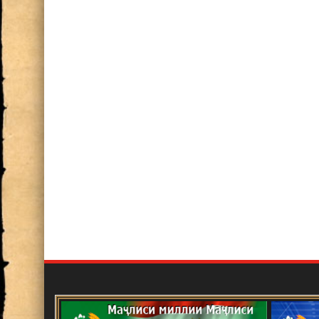
Баррасии фаъолияти илмӣ в
соли 2024
ИШТИРОК ДАР СИМПОЗИУ
СОЛАГИИ АКАДЕМИК БО
Нақши олимон дар ташаккул 
сиёсати хориҷии Ҷумҳурии Т
Шарофиддин Имом
Озмуни ғайринавбатӣ
Эълон!
Маҷлиси ҳисоботӣ-интихобо