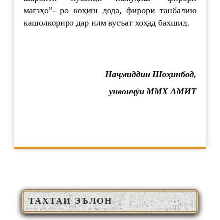
мағзҳо”- ро коҳиш дода, фирори танбалию
кашолкориро дар илм вусъат хоҳад бахшид.
На
ҷ
миддин
Шо
ҳ
инбод
,
унвон
ҷӯ
и
ММХ
АМИТ
ТАХТАИ ЭЪЛОН
ЙРИНАВБАТӢ
700 СОЛ БО ҲОФИЗ