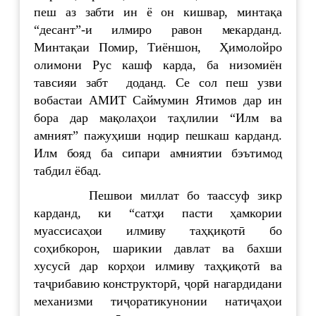
пеш аз забти ин ё он кишвар, минтақа
“десант”-и илмиро равон мекарданд.
Минтақаи Помир, Тиёншон, Ҳимолойро
олимони Рус кашф карда, ба низомиён
тавсияи забт доданд. Се сол пеш узви
вобастаи АМИТ Саймумин Ятимов дар ин
бора дар мақолаҳои таҳлилии “Илм ва
амният” пажуҳиши нодир пешкаш карданд.
Илм бояд ба сипари амниятии бэътимод
табдил ёбад.
Пешвои миллат бо таассуф зикр
карданд, ки “сатҳи пасти ҳамкории
муассисаҳои илмиву таҳқиқотӣ бо
соҳибкорон, шарикии давлат ва бахши
хусусӣ дар корҳои илмиву таҳқиқотӣ ва
таҷрибавию конструкторӣ, ҷорӣ нагардидани
механизми тиҷоратикунонии натиҷаҳои