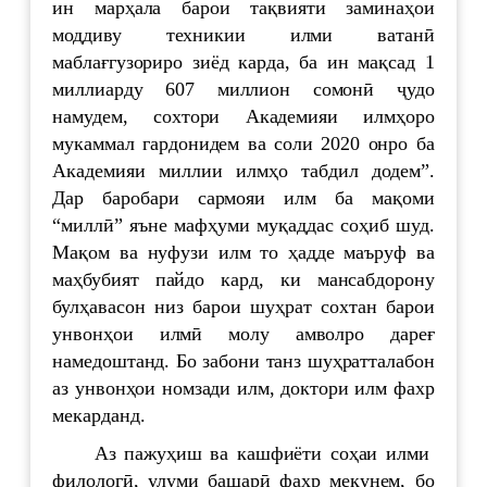
ин марҳала барои тақвияти заминаҳои
моддиву техникии илми ватанӣ
маблағгузориро зиёд карда, ба ин мақсад 1
миллиарду 607 миллион сомонӣ ҷудо
намудем, сохтори Академияи илмҳоро
мукаммал гардонидем ва соли 2020 онро ба
Академияи миллии илмҳо табдил додем”.
Дар баробари сармояи илм ба мақоми
“миллӣ” яъне мафҳуми муқаддас соҳиб шуд.
Мақом ва нуфузи илм то ҳадде маъруф ва
маҳбубият пайдо кард, ки мансабдорону
булҳавасон низ барои шуҳрат сохтан барои
унвонҳои илмӣ молу амволро дареғ
намедоштанд. Бо забони танз шуҳратталабон
аз унвонҳои номзади илм, доктори илм фахр
мекарданд.
Аз пажуҳиш ва кашфиёти соҳаи илми
филологӣ, улуми башарӣ фахр мекунем, бо