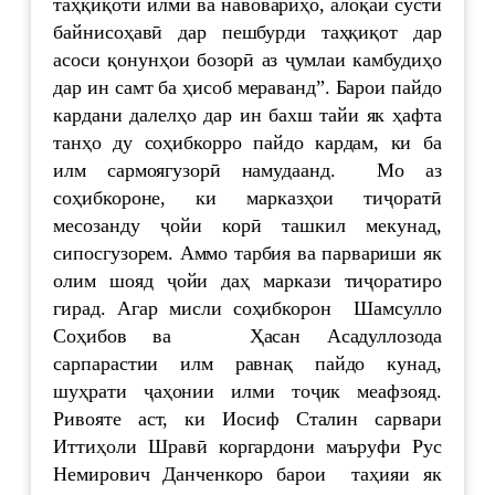
таҳқиқоти илмӣ ва навовариҳо, алоқаи сусти
байнисоҳавӣ дар пешбурди таҳқиқот дар
асоси қонунҳои бозорӣ аз ҷумлаи камбудиҳо
дар ин самт ба ҳисоб мераванд”. Барои пайдо
кардани далелҳо дар ин бахш тайи як ҳафта
танҳо ду соҳибкорро пайдо кардам, ки ба
илм сармоягузорӣ намудаанд. Мо аз
соҳибкороне, ки марказҳои тиҷоратӣ
месозанду ҷойи корӣ ташкил мекунад,
сипосгузорем. Аммо тарбия ва парвариши як
олим шояд ҷойи даҳ маркази тиҷоратиро
гирад. Агар мисли соҳибкорон Шамсулло
Соҳибов ва Ҳасан Асадуллозода
сарпарастии илм равнақ пайдо кунад,
шуҳрати ҷаҳонии илми тоҷик меафзояд.
Ривояте аст, ки Иосиф Сталин сарвари
Иттиҳоли Шравӣ коргардони маъруфи Рус
Немирович Данченкоро барои таҳияи як