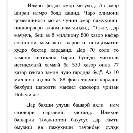
Илмро фидои омор мегуянд. Аз омор
шираи илмро бояд кашид. Чаро олимони
ҷомеашиноси мо аз чунин омор пажуҳиши
нишонрасро анҷом намедиҳанд. “Яъне, дар
маҷмуъ, беш аз 8 миллиону 800 ҳазор нафар
сокинони мамлакат шароити истиқоматии
худро беҳтар кардаанд. Дар 70 соли то
замони истиқлол барои бунёди манзили
истиқоматӣ ҳамагӣ ба 530 ҳазор оила 77
ҳазор гектар замин ҷудо гардида буд”. Аз 10
миллион аҳолӣ ба 88 фоиз таъмин кардани
беҳбуди шароити манзил сазовори ҷоизаи
Нобелӣ аст.
Дар бахши улуми башарӣ аҳли илм
сазовори сарзаниш ҳастанд. Илмҳои
башарии Тоҷикистон бахусус дар самти
омӯзиш ва пажуҳиши таҷрибаи сулҳи