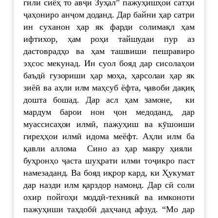
гили сиёҳ то авҷи Зуҳал” пажуҳишҳои сатҳи
ҷаҳониро анҷом доданд. Дар байни ҳар сатри
ин суханон ҳар як фарди солимақл ҳам
ифтихор, ҳам роҳи тайшудаи пур аз
дастоврадҳо ва ҳам ташвиши пешравиро
эҳсос мекунад. Ин суол бояд дар сисолаҳои
баъдӣ гузориши ҳар моҳа, ҳарсолаи ҳар як
зиёӣ ва аҳли илм маҳсуб ёфта, ҷавоби дақиқ
дошта бошад. Дар асл ҳам замоне, ки
мардум барои нон ҷон медоданд, дар
муассисаҳои илмӣ, пажуҳиш ва кӯшоиши
гиреҳҳои илмӣ идома меёфт. Аҳли илм ба
қавли аллома Сино аз ҳар макру ҳияли
буҳронҳо ҷаста шуҳрати илми тоҷикро паст
намезаданд. Ва бояд иқрор кард, ки Ҳукумат
дар назди илм қарздор намонд. Дар сӣ соли
охир пойгоҳи моддӣ-техникӣ ва имконоти
пажуҳиши таҳдобӣ даҳчанд афзуд. “Мо дар