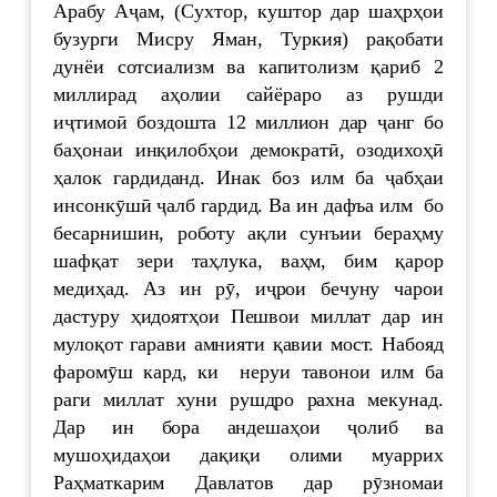
Арабу Аҷам, (Сухтор, куштор дар шаҳрҳои
бузурги Мисру Яман, Туркия) рақобати
дунёи сотсиализм ва капитолизм қариб 2
миллирад аҳолии сайёраро аз рушди
иҷтимоӣ боздошта 12 миллион дар ҷанг бо
баҳонаи инқилобҳои демократӣ, озодихоҳӣ
ҳалок гардиданд. Инак боз илм ба ҷабҳаи
инсонкӯшӣ ҷалб гардид. Ва ин дафъа илм бо
бесарнишин, роботу ақли сунъии бераҳму
шафқат зери таҳлука, ваҳм, бим қарор
медиҳад. Аз ин рӯ, иҷрои бечуну чарои
дастуру ҳидоятҳои Пешвои миллат дар ин
мулоқот гарави амнияти қавии мост. Набояд
фаромӯш кард, ки неруи тавонои илм ба
раги миллат хуни рушдро рахна мекунад.
Дар ин бора андешаҳои ҷолиб ва
мушоҳидаҳои дақиқи олими муаррих
Раҳматкарим Давлатов дар рӯзномаи