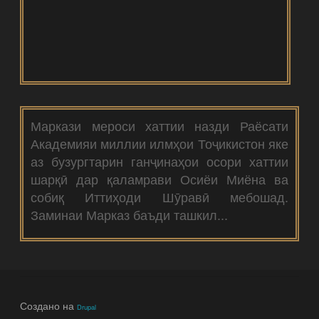
Маркази мероси хаттии назди Раёсати
Академияи миллии илмҳои Тоҷикистон яке
аз бузургтарин ганҷинаҳои осори хаттии
шарқӣ дар қаламрави Осиёи Миёна ва
собиқ Иттиҳоди Шӯравӣ мебошад.
Заминаи Марказ баъди ташкил...
Создано на
Drupal