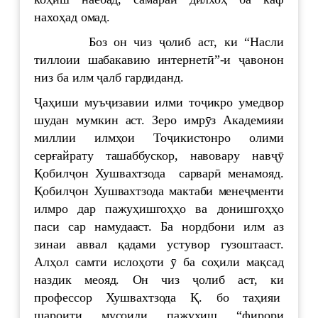
нахоҳад омад.
Боз он чиз ҷолиб аст, ки “Насли
тиллоии шабакавию интернетӣ”-и ҷавонон
низ ба илм ҷалб гардиданд.
Ҷаҳиши муъҷизавии илми тоҷикро умедвор
шудан мумкин аст. Зеро имрӯз Академияи
миллии илмҳои Тоҷикистонро олими
серғайрату ташаббускор, навовару навҷӯ
Қобилҷон Хушвахтзода сарварӣ менамояд.
Қобилҷон Хушвахтзода мактаби менеҷменти
илмро дар пажуҳишгоҳҳо ва донишгоҳҳо
паси сар намудааст. Ба нордбони илм аз
зинаи аввал қадами устувор гузоштааст.
Алҳол самти ислоҳоти ӯ ба соҳили мақсад
наздик меояд. Он чиз ҷолиб аст, ки
профессор Хушвахтзода Қ. бо таҳияи
шароити мусоиди пажуҳиш “фирори