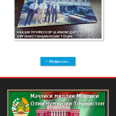
НАҚШИ ПРОФЕССОР Ш.ИМОМ ДАР РУШДИ
АФҒОНИСТОНШИНОСИИ ТОҶИК
+ Муфассал...