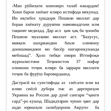
-Ман рӯйихати хоинонро талаб накардам!
Хоин барои хиёнат илмро истифода мекунад.
Ин иқтибос ҳушдори Пешвои миллат дар
бораи хиёнату дуруягии намоянадгони илм
тақвият медиҳад. Дар асл ҳам ҳақ ба ҷониби
Пешвои муаззами миллат аст. ”Бахусус,
мавқеи шаҳрвандии баъзе олимону
донишмандони мо бисёр нигаронкунанда
мебошад”. Ҳоло тибқи омори Иттифоқи
журналистони Тоҷикистон 37 нафар
олимони тоҷик илмро ба заррари миллати
тоҷик ба фурӯш баровардаанд.
Дастрасӣ ва суистифода аз сиёсати илм ва
илми сиёсӣ дубора пас аз даргириҳои
Украина ва Россия дар дунё сангари “ҷанги
сард”-ро кушод. Шадидтарин чунин ҷанг дар
аҳди юришҳои салибдорони Аврупо ба