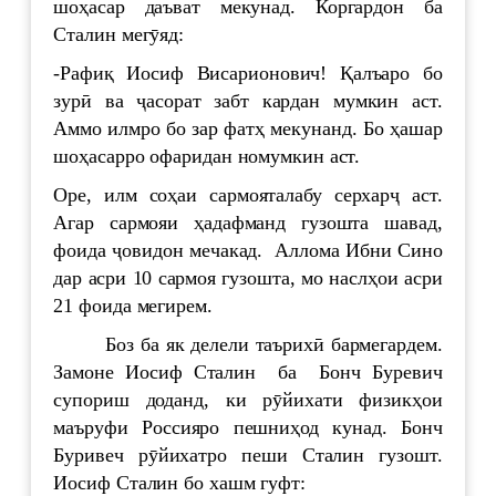
шоҳасар даъват мекунад. Коргардон ба
Сталин мегӯяд:
-Рафиқ Иосиф Висарионович! Қалъаро бо
зурӣ ва ҷасорат забт кардан мумкин аст.
Аммо илмро бо зар фатҳ мекунанд. Бо ҳашар
шоҳасарро офаридан номумкин аст.
Оре, илм соҳаи сармояталабу серхарҷ аст.
Агар сармояи ҳадафманд гузошта шавад,
фоида ҷовидон мечакад. Аллома Ибни Сино
дар асри 10 сармоя гузошта, мо наслҳои асри
21 фоида мегирем.
Боз ба як делели таърихӣ бармегардем.
Замоне Иосиф Сталин ба Бонч Буревич
супориш доданд, ки рӯйихати физикҳои
маъруфи Россияро пешниҳод кунад. Бонч
Буривеч рӯйихатро пеши Сталин гузошт.
Иосиф Сталин бо хашм гуфт: