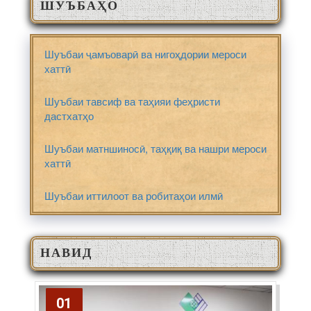
ШУЪБАҲО
Шуъбаи ҷамъоварӣ ва нигоҳдории мероси
хаттӣ
Шуъбаи тавсиф ва таҳияи феҳристи
дастхатҳо
Шуъбаи матншиносӣ, таҳқиқ ва нашри мероси
хаттӣ
Шуъбаи иттилоот ва робитаҳои илмӣ
НАВИД
01
01