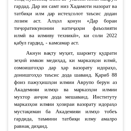
гардад. Дар ин самт низ Хадамоти назорат ва
татбиқи илм дар истеҳсолот таъсис додан
лозим аст. Алҳол қонун «Дар бораи
тиҷоратикунонии натиҷаҳои фаъолияти
илмӣ ва илмиву техникӣ», ки соли 2022
қабул гардид, - камсамар аст.
Акнун вақту муҳит, шароиту қудрати
зеҳнӣ имкон медиҳад, ки марказҳои илмӣ,
озмоишгоҳҳо дар ҳар вазорату идораҳо,
донишгоҳҳо таъсис дода шаванд. Қариб 88
фоиз пажуҳишҳои илмии Аврупо берун аз
Академияи илмҳо ва марказҳои илмии
мухтор анҷом дода мешаванд. Институту
марказҳои илмии ҳозираи вазорату идораҳо
мустақиман ба Академияи илмҳо тобеъ
гардида, таъмини татбиқи илму амалро
равнақ диҳанд.