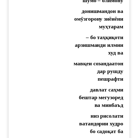
шумо – олимону
донишмандон ва
ом
ӯ
згорону
зиёиёни
му
ҳ
тарам
–
бо
та
ҳқ
и
қ
оти
арзишманд
и илмии
худ ва
мав
қ
еи
созандаатон
дар
рушду
пешрафти
давлат
са
ҳ
ми
бештар
мегузоред
ва
минбаъд
низ
рисолати
ватандории
худро
бо
садо
қ
ат
ба