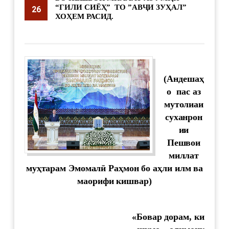
“ГИЛИ СИЁҲ” ТО ”АВҶИ ЗУҲАЛ”
26
ХОҲЕМ РАСИД.
supervisor
3698
(Андеша
ҳ
о
пас
аз
мутолиаи
суханрон
ии
Пешвои
миллат
му
ҳ
т
арам Эмомал
ӣ
Ра
ҳ
мон
бо
а
ҳ
ли
илм
ва
маорифи
к
ишвар)
«Бовар дорам, ки