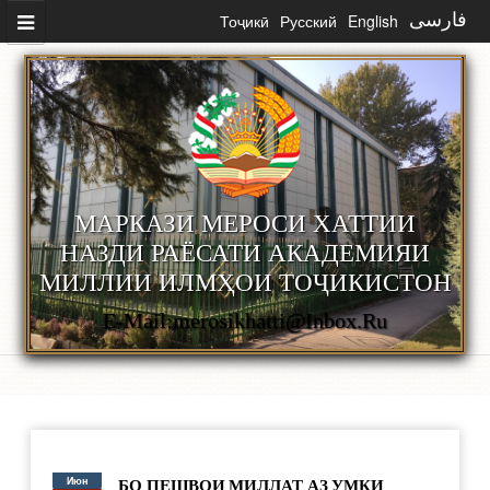
Перейти к основному содержанию
Тоҷикӣ
Русский
English
فارسی
МАРКАЗИ МЕРОСИ ХАТТИИ
НАЗДИ РАЁСАТИ АКАДЕМИЯИ
МИЛЛИИ ИЛМҲОИ ТОҶИКИСТОН
E-Mail:merosikhatti@inbox.ru
Июн
БО ПЕШВОИ МИЛЛАТ АЗ УМҚИ