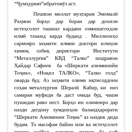
“Ҷумҳурият”ибратомӯз аст.
Пешвои миллат муҳтарам Эмомалӣ
Раҳмон борҳо дар бораи дар дохили
истеҳсолот ташкил кардани озмоишгоҳҳои
илмӣ таъкид карда буданд . Миллионҳо
сармояро заҳмати илмии доктори илмҳои
химия, собиқ директори Институти
“Металлургия” КВД “Талко” шодравон
Ҳайдар Сафиев ба «Ширкати алюминийи
Тоҷик», «Ноқил ТАЛКО», “Талко голд”
оварда буд. Аз заҳмати олими иқтисоддони
соҳаи металлургия Шералӣ Кабир, ки низ
самараи муфиди ба даст омада буд, чашм
пушидан раво нест. Борҳо ин олимонро дар
назди дегдону хумдонҳои баландҳарорати
“Ширкати Алюминии Тоҷик” аз наздик дида
будам. То масофаи байни илм ва истеҳсолот
коҳиш наёбад, самараи дилхоҳ ба каф