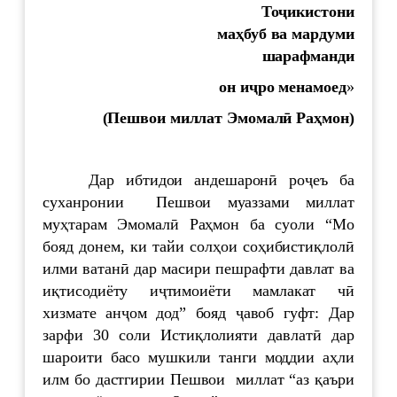
То
ҷ
икистони
ма
ҳ
буб
ва
мардуми
шарафманди
он
и
ҷ
ро
менамоед
»
(Пешвои миллат Эмомал
ӣ
Ра
ҳ
мон)
Дар ибтидои андешаронӣ роҷеъ ба
суханронии Пешвои муаззами миллат
муҳтарам Эмомалӣ Раҳмон ба суоли “Мо
бояд донем, ки тайи солҳои соҳибистиқлолӣ
илми ватанӣ дар масири пешрафти давлат ва
иқтисодиёту иҷтимоиёти мамлакат чӣ
хизмате анҷом дод” бояд ҷавоб гуфт: Дар
зарфи 30 соли Истиқлолияти давлатӣ дар
шароити басо мушкили танги моддии аҳли
илм бо дастгирии Пешвои миллат “аз қаъри