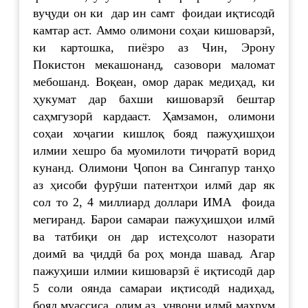
вуҷуди он ки дар ин самт фоидаи иқтисодӣ
камтар аст. Аммо олимони соҳаи кишоварзӣ,
ки картошка, пиёзро аз Чин, Эрону
Покистон мекашонанд, сазовори маломат
мебошанд. Воқеан, омор дарак медиҳад, ки
ҳукумат дар бахши кишоварзӣ бештар
саҳмгузорӣ кардааст. Ҳамзамон, олимони
соҳаи хоҷагии кишлоқ бояд пажуҳишҳои
илмии хешро ба муомилоти тиҷоратӣ ворид
кунанд. Олимони Ҷопон ва Сингапур танҳо
аз ҳисоби фурӯши патентҳои илмӣ дар як
сол то 2, 4 миллиард доллари ИМА фоида
мегиранд. Барои самараи пажуҳишҳои илмӣ
ва татбиқи он дар истеҳсолот назорати
доимӣ ва ҷиддӣ ба роҳ монда шавад. Агар
пажуҳиши илмии кишоварзӣ ё иқтисодӣ дар
5 соли оянда самараи иқтисодӣ надиҳад,
бояд муассиса, олим аз унвони илмӣ маҳрум