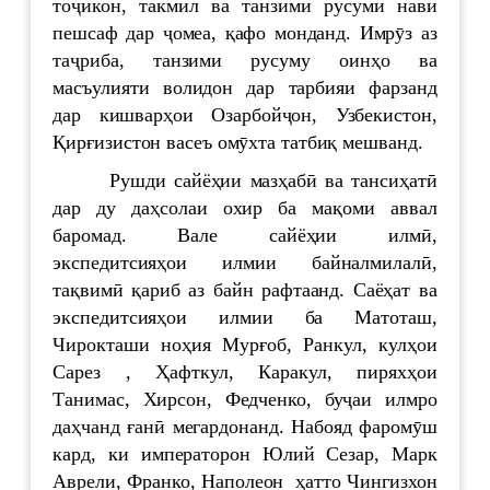
тоҷикон, такмил ва танзими русуми нави
пешсаф дар ҷомеа, қафо монданд. Имрӯз аз
таҷриба, танзими русуму оинҳо ва
масъулияти волидон дар тарбияи фарзанд
дар кишварҳои Озарбойҷон, Узбекистон,
Қирғизистон васеъ омӯхта татбиқ мешванд.
Рушди сайёҳии мазҳабӣ ва тансиҳатӣ
дар ду даҳсолаи охир ба мақоми аввал
баромад. Вале сайёҳии илмӣ,
экспедитсияҳои илмии байналмилалӣ,
тақвимӣ қариб аз байн рафтаанд. Саёҳат ва
экспедитсияҳои илмии ба Матоташ,
Чирокташи ноҳия Мурғоб, Ранкул, кулҳои
Сарез , Ҳафткул, Каракул, пиряхҳои
Танимас, Хирсон, Федченко, буҷаи илмро
даҳчанд ғанӣ мегардонанд. Набояд фаромӯш
кард, ки императорон Юлий Сезар, Марк
Аврели, Франко, Наполеон ҳатто Чингизхон